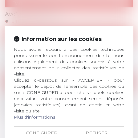
Parution de l'Avonews
AvoNews Mars 2025
Lire la suite
Publications
Information sur les cookies
Publications
/
Divers
Colloque annuel d'AvoSial: Libertés
Nous avons recours à des cookies techniques
fondamentales du salarié : jusqu’où peut-on
pour assurer le bon fonctionnement du site, nous
aller ?
utilisons également des cookies soumis à votre
Lire la suite
consentement pour collecter des statistiques de
visite.
Cliquez ci-dessous sur « ACCEPTER » pour
Evenements
accepter le dépôt de l'ensemble des cookies ou
Evenements
/
Colloques
Colloque annuel d'AvoSial: Libertés
sur « CONFIGURER » pour choisir quels cookies
nécessitant votre consentement seront déposés
fondamentales du salarié: jusqu’où peut-on
(cookies statistiques), avant de continuer votre
aller ?
visite du site.
Lire la suite
Plus d'informations
CONFIGURER
REFUSER
<<
<
1
2
3
4
5
6
7
...
>
>>