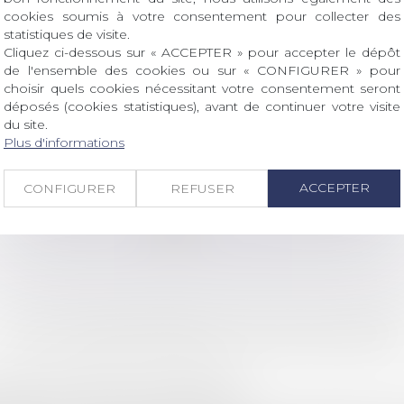
cookies soumis à votre consentement pour collecter des
Publications
statistiques de visite.
Publications
/
Divers
Colloque annuel d'AvoSial: Libertés
Cliquez ci-dessous sur « ACCEPTER » pour accepter le dépôt
fondamentales du salarié : jusqu’où
de l'ensemble des cookies ou sur « CONFIGURER » pour
choisir quels cookies nécessitant votre consentement seront
peut-on aller ?
déposés (cookies statistiques), avant de continuer votre visite
du site.
Lire la suite
Plus d'informations
ACCEPTER
CONFIGURER
REFUSER
<<
<
1
2
3
4
5
6
7
...
>
>>
LES DERNIÈRES ACTUALITÉS
ure des inscriptions