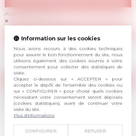
Parution de l'Avonews
AvoNews Mars 2025
Lire la suite
Publications
Information sur les cookies
Publications
/
Divers
Colloque annuel d'AvoSial: Libertés
Nous avons recours à des cookies techniques
fondamentales du salarié : jusqu’où peut-on
pour assurer le bon fonctionnement du site, nous
aller ?
utilisons également des cookies soumis à votre
Lire la suite
consentement pour collecter des statistiques de
visite.
Cliquez ci-dessous sur « ACCEPTER » pour
Evenements
accepter le dépôt de l'ensemble des cookies ou
Evenements
/
Colloques
Colloque annuel d'AvoSial: Libertés
sur « CONFIGURER » pour choisir quels cookies
nécessitant votre consentement seront déposés
fondamentales du salarié: jusqu’où peut-on
(cookies statistiques), avant de continuer votre
aller ?
visite du site.
Lire la suite
Plus d'informations
CONFIGURER
REFUSER
<<
<
1
2
3
4
5
6
7
...
>
>>