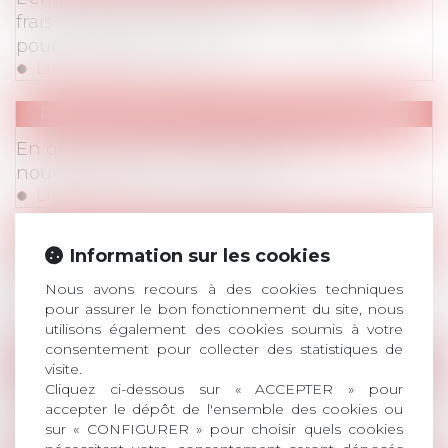
frais de défense exposés par un salarié
poursuivi pénalement?
Lire la suite
Publications
Publications
/
Prêt de main d’œuvre / Mobilité
En questions: les entreprises face aux
nouveaux défis des mobilités
Lire la suite
Publications
Information sur les cookies
Publications
/
Hygiène/sécurité – AT/MP
Loi santé au travail: quels changements
Nous avons recours à des cookies techniques
Publications
/
Divers
depuis le 31 mars 2022?
pour assurer le bon fonctionnement du site, nous
Lire la suite
utilisons également des cookies soumis à votre
consentement pour collecter des statistiques de
Publications
visite.
Cliquez ci-dessous sur « ACCEPTER » pour
Publications
/
Barèmes
Les ordonnances Macron, quatre ans après
accepter le dépôt de l'ensemble des cookies ou
Publications
/
Droit de la représentation du person
Lire la suite
sur « CONFIGURER » pour choisir quels cookies