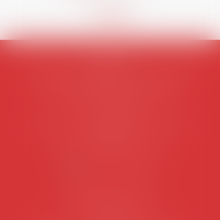
AVOSIAL
Avocats d'entreprise en droit social
45 rue de Tocqueville, 75017 PARIS
Tél :
06 77 80 82 66
Les permanences du secrétariat sont les
suivantes:
Lundi au vendredi de 9h à 12h
NOUS CONTACTER
Coordonnées utiles
Secrétariat