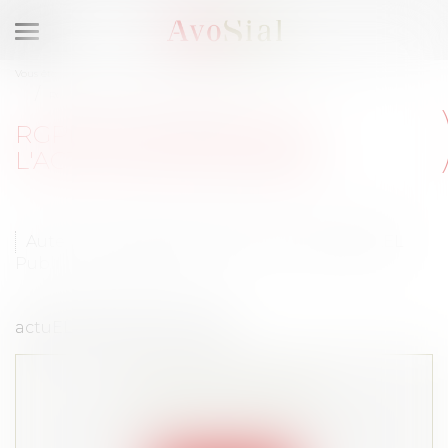
Ouvrir
le
Vous êtes ici :
Médias
Publications
Traitement fiscal et social
menu
RGPD et contrôle de l'activité des salariés
RGPD ET CONTRÔLE DE
L'ACTIVITÉ DES SALARIÉS
Auteurs : Emmanuel DAOUD, Arnaud KERAEL
Publié le :
24/06/2022
actuEL RH du 23 juin 2022
Cet article est privé !
Lire la suite depuis "Espace membre"