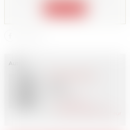
Connexion
Auteur
Emmanuel DAOUD
Avocat
VIGO
PARIS (75)
Voir l'auteur
Contacter l'auteur
Tous les articles de l'auteur