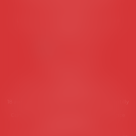
45 rue de Tocqueville, 75017 PARIS
Tél :
06 77 80 82 66
Les permanences du secrétariat sont les
suivantes:
Lundi au vendredi de 9h à 12h
NOUS CONTACTER
Coordonnées utiles
Secrétariat
Rémy Pastel –
remy.pastel@avosial.fr
et
contact@avosial.fr
18 avenue Marie-Amelie - Esc E - 60500 Chantilly
Communication et relations presse - Agence
DROIT DEVANT
Violaine de Saint Vaulry -