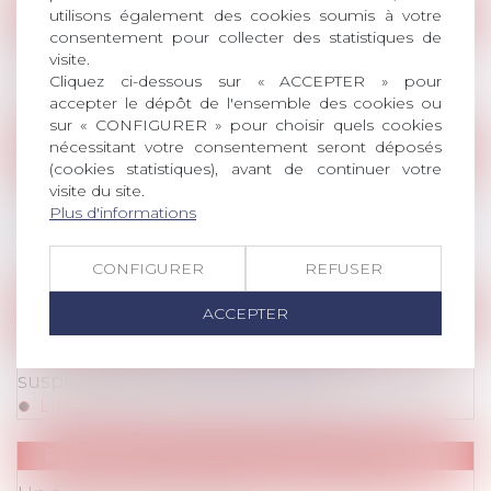
Publications
utilisons également des cookies soumis à votre
consentement pour collecter des statistiques de
Publications
/
Epargne salariale
Le partage de la valeur ou la valeur du
visite.
partage en entreprise
Cliquez ci-dessous sur « ACCEPTER » pour
Lire la suite
accepter le dépôt de l'ensemble des cookies ou
sur « CONFIGURER » pour choisir quels cookies
nécessitant votre consentement seront déposés
Publications
(cookies statistiques), avant de continuer votre
Publications
/
Divers
En questions: le rôle de l'avocat durant
visite du site.
Publications
/
Procédure
Plus d'informations
l'enquête de l'inspection du travail et après la
transmission du PV de constat d'infraction
Lire la suite
CONFIGURER
REFUSER
ACCEPTER
Publications
Publications
/
Harcèlement / Discrimination
Guide opérationnel de l'enquête en cas de
suspicion de harcèlement moral
Lire la suite
Publications
Publications
/
Autres modes de rupture du contr