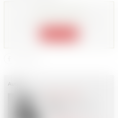
Cet article est privé !
Lire la suite depuis "Espace membre"
Connexion
Auteur
Claire LE TOUZÉ
Avocat
SIMMONS & SIMMONS
PARIS (75)
Voir l'auteur