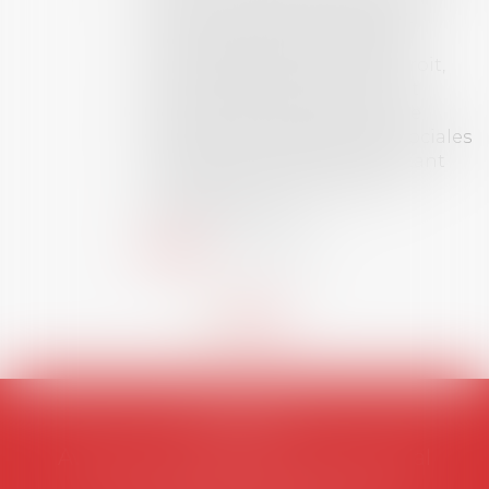
se ayant
 du grade
eur en droit,
ur le droit
il, droit de
elations sociales
é social) tant
ional ou
AVOSIAL
Avocats d'entreprise en droit social