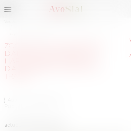
Ouvrir
le
Vous êtes ici :
Médias
Publications
Temps de travail
menu
Zoom sur les dispositifs d'alerte en matière de harcèlement sexuel et
d'agissement sexiste au travail
ZOOM SUR LES DISPOSITIFS
D'ALERTE EN MATIÈRE DE
HARCÈLEMENT SEXUEL ET
D'AGISSEMENT SEXISTE AU
TRAVAIL
Auteur : Claire Le Touzé
Publié le :
17/02/2023
actuEL RH 16 février 2023