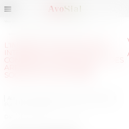
Ouvrir
le
Vous êtes ici :
Médias
Publications
Temps de travail
menu
L'impartialité de l'enquête interne et le respect du contradictoire à la
suite des arrêts de la chambre sociale du 29 juin 2022
L'IMPARTIALITÉ DE L'ENQUÊTE
INTERNE ET LE RESPECT DU
CONTRADICTOIRE À LA SUITE DES
ARRÊTS DE LA CHAMBRE
SOCIALE DU 29 JUIN 2022
Auteurs : Emmanuel DAOUD, Bilkiss OMARJIE
Publié le :
22/09/2022
Date de l'événement : 22/09/2022