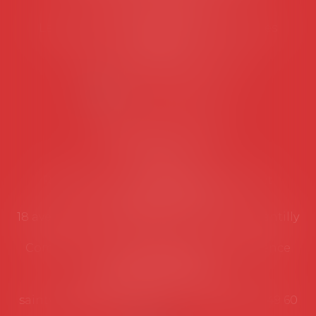
Tél :
06 77 80 82 66
Les permanences du secrétariat sont les
suivantes:
Lundi au vendredi de 9h à 12h
NOUS CONTACTER
Coordonnées utiles
Secrétariat
Rémy Pastel –
remy.pastel@avosial.fr
et
contact@avosial.fr
18 avenue Marie-Amelie - Esc E - 60500 Chantilly
Communication et relations presse - Agence
DROIT DEVANT
Violaine de Saint Vaulry -
saintvaulry@droitdevant.fr
- T :
+33 6 09 48 49 60