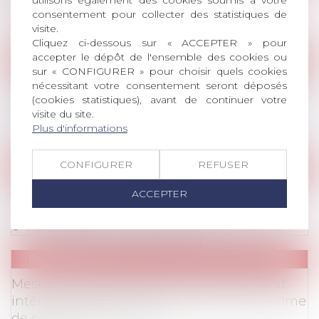
utilisons également des cookies soumis à votre
Publications
/
Procédure
quelles sont mes obligations?
consentement pour collecter des statistiques de
Lire la suite
visite.
Cliquez ci-dessous sur « ACCEPTER » pour
accepter le dépôt de l'ensemble des cookies ou
Publications
sur « CONFIGURER » pour choisir quels cookies
Publications
/
Divers
L'impartialité de l'enquête interne et le
nécessitant votre consentement seront déposés
(cookies statistiques), avant de continuer votre
respect du contradictoire à la suite des arrêts
visite du site.
de la chambre sociale du 29 juin 2022
Plus d'informations
Lire la suite
CONFIGURER
REFUSER
Publications
Publications
/
IP / IT (RGPD, télétravail, déconnexi
En questions: métaverse et droit du travail,
ACCEPTER
une cohabitation impossible?
Lire la suite
Publications
Publications
/
Epargne salariale
Mesures d'urgence pour le pouvoir d'achat
intéressant les employeurs: focus sur la prime
de partage de la valeur