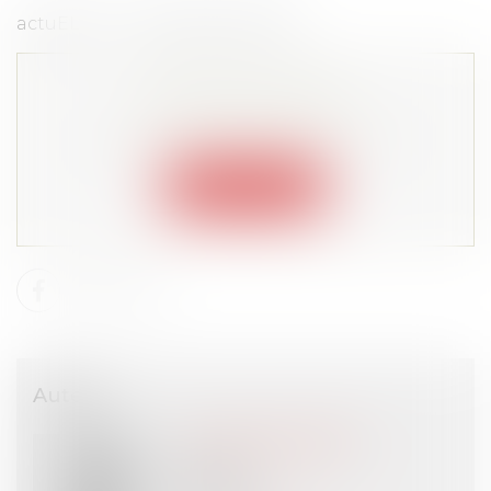
actuEL RH -- 7 septembre 2022
Cet article est privé !
Lire la suite depuis "Espace membre"
Connexion
Auteur
Emmanuel DAOUD
Avocat
VIGO