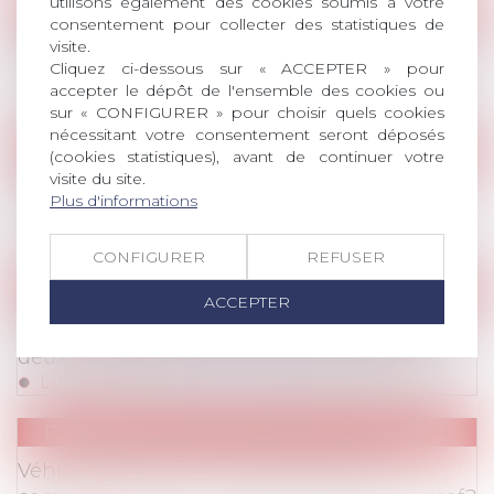
utilisons également des cookies soumis à votre
Publications
consentement pour collecter des statistiques de
Publications
/
Divers
visite.
Loi plein emploi 2023 : AvoSial formule des
Cliquez ci-dessous sur « ACCEPTER » pour
propositions pour améliorer le droit du travail
accepter le dépôt de l'ensemble des cookies ou
Lire la suite
sur « CONFIGURER » pour choisir quels cookies
nécessitant votre consentement seront déposés
Publications
(cookies statistiques), avant de continuer votre
visite du site.
Publications
/
Rémunération
Pénurie des candidats, quelle marge de
Plus d'informations
manœuvre pour l'employeur ?
Lire la suite
CONFIGURER
REFUSER
Publications
ACCEPTER
Publications
/
Divers
L'alcool sur le lieu de travail: un verre, ça va,
deux verres...attention à la goutte de trop!
Lire la suite
Publications
Publications
/
Rémunération
Véhicule de fonction et carte essence: