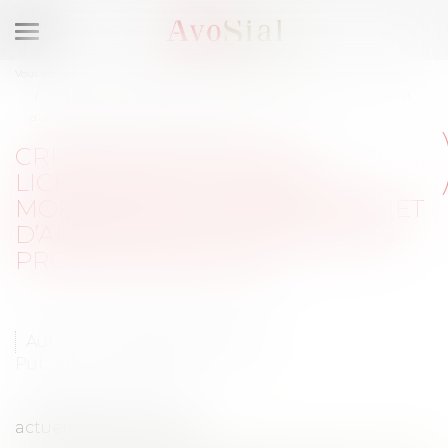
Ouvrir
le
Vous êtes ici :
Médias
Publications
Temps de travail
menu
Critères d’ordre de licenciement : quand la mobilité des salariés permet
d’apprécier leurs qualités professionnelles
CRITÈRES D’ORDRE DE
LICENCIEMENT : QUAND LA
MOBILITÉ DES SALARIÉS PERMET
D’APPRÉCIER LEURS QUALITÉS
PROFESSIONNELLES
Auteur : Anna Milleret-Godet
Publié le :
02/07/2024
actuelRH 26 juin 2024