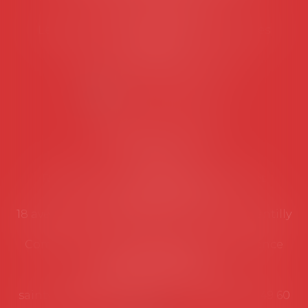
Tél :
06 77 80 82 66
Les permanences du secrétariat sont les
suivantes:
Lundi au vendredi de 9h à 12h
NOUS CONTACTER
Coordonnées utiles
Secrétariat
Rémy Pastel –
remy.pastel@avosial.fr
et
contact@avosial.fr
18 avenue Marie-Amelie - Esc E - 60500 Chantilly
Communication et relations presse - Agence
DROIT DEVANT
Violaine de Saint Vaulry -
saintvaulry@droitdevant.fr
- T :
+33 6 09 48 49 60