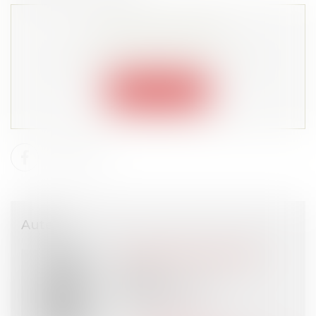
Cet article est privé !
Lire la suite depuis "Espace membre"
Connexion
Auteur
Anna MILLERET-GODET
Avocat
DELSOL Avocats
PARIS (75)
Voir l'auteur