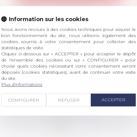
Evenements
/
Commissions
Commission Santé au Travail
Information sur les cookies
Nous avons recours à des cookies techniques pour assurer le
Lire la suite
bon fonctionnement du site, nous utilisons également des
cookies soumis à votre consentement pour collecter des
statistiques de visite.
Cliquez ci-dessous sur « ACCEPTER » pour accepter le dépôt
Evenements
de l'ensemble des cookies ou sur « CONFIGURER » pour
Evenements
/
Commissions
Commission Durée du travail
choisir quels cookies nécessitant votre consentement seront
déposés (cookies statistiques), avant de continuer votre visite
du site.
Plus d'informations
Lire la suite
ACCEPTER
CONFIGURER
REFUSER
<<
<
1
2
3
>
>>