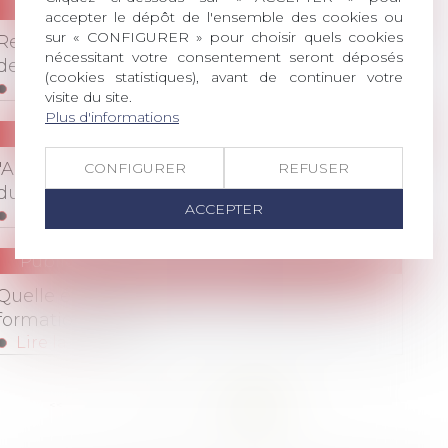
Publications
/
Droit de la représentation du personne
accepter le dépôt de l'ensemble des cookies ou
sur « CONFIGURER » pour choisir quels cookies
Représentation du personnel : le casse-tête
nécessitant votre consentement seront déposés
des salariés extérieurs
(cookies statistiques), avant de continuer votre
Lire la suite
visite du site.
Plus d'informations
Publications
/
Vie du contrat
"Arrêts du 23 janvier 2008 : le durcissement
CONFIGURER
REFUSER
du recours aux CDD d'usage"
ACCEPTER
Lire la suite
Publications
/
Vie du contrat
Quelle évolution du Droit individuel à la
formation (DIF) ?
Lire la suite
<<
<
...
71
72
73
74
75
76
77
>
>>