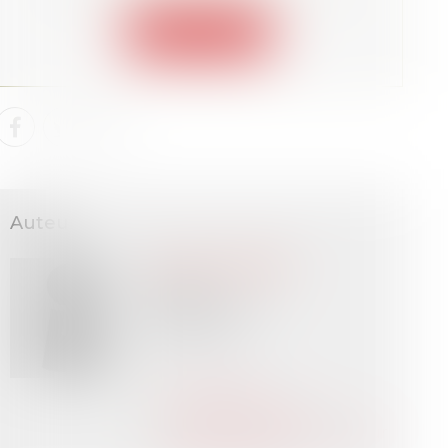
Connexion
Auteur
François VERGNE
Avocat
LUSIS Avocats
PARIS (75)
Voir l'auteur
Contacter l'auteur
Tous les articles de l'auteur