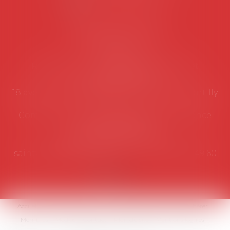
NOUS CONTACTER
Coordonnées utiles
Secrétariat
Rémy Pastel –
remy.pastel@avosial.fr
et
contact@avosial.fr
18 avenue Marie-Amelie - Esc E - 60500 Chantilly
Communication et relations presse - Agence
DROIT DEVANT
Violaine de Saint Vaulry -
saintvaulry@droitdevant.fr
- T :
+33 6 09 48 49 60
Accueil
Qui sommes-nous ?
Activités / Évènements
Adhérer
Membres
Médias
Contact
Plan du site
Mentions légales