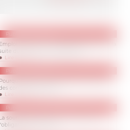
Site de l'auteur
Publications
/
Divers
Emploi des seniors : quelles perspectives à la
suite du plan gouvernemental ?
Lire la suite
Publications
/
Divers
Pourquoi faut-il réviser la forme et le fond
des contrats de travail ?
Lire la suite
Publications
/
Hygiène/sécurité – AT/MP
La soumission du pouvoir de direction à
l'obligation de sécurité