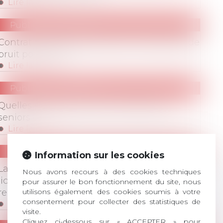
Lire la suite
Publications
/
Divers
Contrat nouvelles embauches : beaucoup de
bruit pour rien ?
Lire la suite
Publications
/
Divers
Quelles perspectives pour l'emploi des
seniors ?
Lire la suite
Publications
/
Réorganisations (RCC, APC, licenci
Information sur les cookies
La recherche de reclassement préalable au
Nous avons recours à des cookies techniques
licenciement économique : vers un nouveau
pour assurer le bon fonctionnement du site, nous
utilisons également des cookies soumis à votre
recul des frontières ?
consentement pour collecter des statistiques de
Lire la suite
visite.
Cliquez ci-dessous sur « ACCEPTER » pour