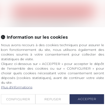
Publications
Publications
/
Harcèlement / Discrimination
Lanceurs d'alerte: quelle protection
depuis la loi du 21 mars 2022 et le
Publications
/
Divers
décret du 4 octobre 2022?
Publications
/
Procédure
Information sur les cookies
Lire la suite
Nous avons recours à des cookies techniques pour assurer le
bon fonctionnement du site, nous utilisons également des
cookies soumis à votre consentement pour collecter des
Publications
statistiques de visite.
Cliquez ci-dessous sur « ACCEPTER » pour accepter le dépôt
Publications
/
IP / IT (RGPD, télétravail, déconnexion)
Fichiers "personnels" du salarié: ne
de l'ensemble des cookies ou sur « CONFIGURER » pour
vous fiez pas aux apparences!
choisir quels cookies nécessitant votre consentement seront
déposés (cookies statistiques), avant de continuer votre visite
du site.
Lire la suite
Plus d'informations
ACCEPTER
CONFIGURER
REFUSER