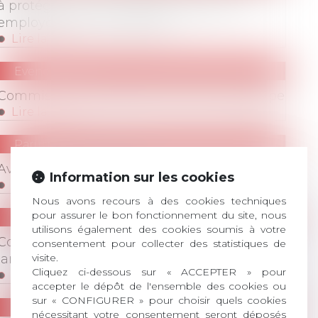
à protéger un outil indispensable aux
employeurs et aux salariés
Lire la suite
Evenements
Evenements
/
Commissions
Commission procédures et action de groupe
Lire la suite
Parution de l'Avonews
AvoNews Janvier 2026
Information sur les cookies
Lire la suite
Nous avons recours à des cookies techniques
pour assurer le bon fonctionnement du site, nous
Evenements
/
Colloques
utilisons également des cookies soumis à votre
Publications
/
Divers
Colloque : Seniors modes d'emplois - 23
consentement pour collecter des statistiques de
janvier 2026 - Paris
visite.
Cliquez ci-dessous sur « ACCEPTER » pour
Lire la suite
accepter le dépôt de l'ensemble des cookies ou
sur « CONFIGURER » pour choisir quels cookies
Publications
/
Divers
nécessitant votre consentement seront déposés