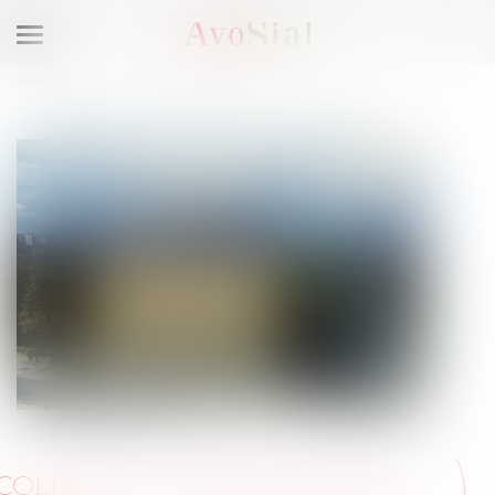
Ouvrir
le
Vous êtes ici :
Espace membre
menu
Colloque : Seniors modes d'emplois - 23 janvier 2026 - Paris
COLLOQUE : SENIORS MODES