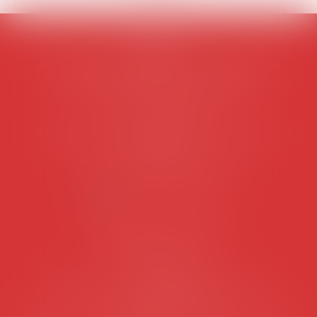
AVOSIAL
Avocats d'entreprise en droit social
45 rue de Tocqueville, 75017 PARIS
Tél :
06 77 80 82 66
Les permanences du secrétariat sont les
suivantes:
Lundi au vendredi de 9h à 12h
NOUS CONTACTER
Coordonnées utiles
Secrétariat
Rémy Pastel –
remy.pastel@avosial.fr
et
contact@avosial.fr