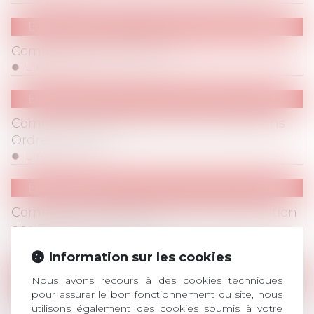
Evenements
Evenements
/
Commissions
Commission Contentieux
Lire la suite
Evenements
Evenements
/
Commissions
Commission Relations avec les Juridictions
Ordres de CNB
Lire la suite
Evenements
Evenements
/
Commissions
Commission Modes Alternatifs de Résolution
des Différends (MARD)
Lire la suite
Information sur les cookies
Evenements
Nous avons recours à des cookies techniques
pour assurer le bon fonctionnement du site, nous
Evenements
/
Commissions
AVOSIAL Prix de Thèse 2022
utilisons également des cookies soumis à votre