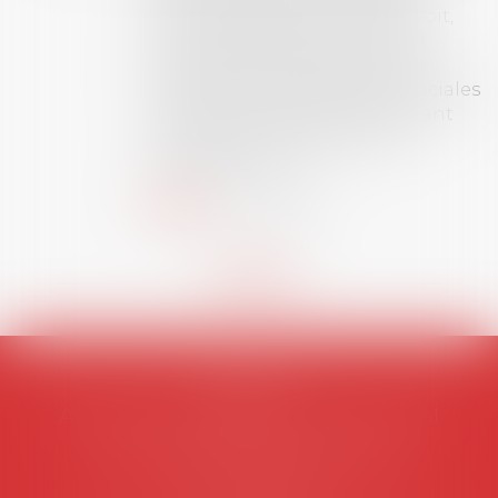
universitaire de docteur en droit,
dont le sujet porte sur le droit
social (droit du travail, droit de
l’emploi, droit des relations sociales
et droit de la sécurité social) tant
interne qu’international ou
européen ou, le...
Lire la suite
AVOSIAL
Avocats d'entreprise en droit social
45 rue de Tocqueville, 75017 PARIS
Tél :
06 77 80 82 66