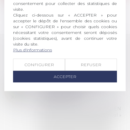
Lire la suite
consentement pour collecter des statistiques de
visite.
Cliquez ci-dessous sur « ACCEPTER » pour
<<
<
1
2
>
>>
accepter le dépôt de l'ensemble des cookies ou
sur « CONFIGURER » pour choisir quels cookies
nécessitant votre consentement seront déposés
(cookies statistiques), avant de continuer votre
visite du site.
Plus d'informations
LES DERNIÈRES
ACTUALITÉS
CONFIGURER
REFUSER
ACCEPTER
Prix de thèse 2026 :
28
ouverture des
JUIL.
inscriptions
AVIS AUX RECENTS DOCTEURS EN
DROIT Le prix de thèse « AvoSial »
récompense une thèse ayant
permis l’attribution du grade