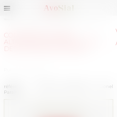
Ouvrir
le
Vous êtes ici :
Activités / Évènements
Commissions
menu
Commission Modes Alternatifs de Résolution des Différends (MARD)
COMMISSION MODES
ALTERNATIFS DE RÉSOLUTION
DES DIFFÉRENDS (MARD)
Publié le :
18/04/2025
référents : Charlotte Hammelrath et Lionel
Paraire
Cet article est privé !