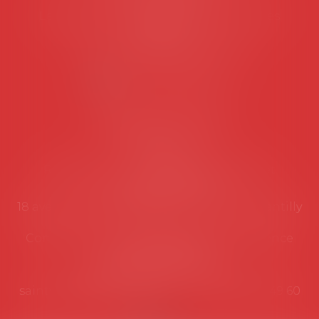
Les permanences du secrétariat sont les
suivantes:
Lundi au vendredi de 9h à 12h
NOUS CONTACTER
Coordonnées utiles
Secrétariat
Rémy Pastel –
remy.pastel@avosial.fr
et
contact@avosial.fr
18 avenue Marie-Amelie - Esc E - 60500 Chantilly
Communication et relations presse - Agence
DROIT DEVANT
Violaine de Saint Vaulry -
saintvaulry@droitdevant.fr
- T :
+33 6 09 48 49 60