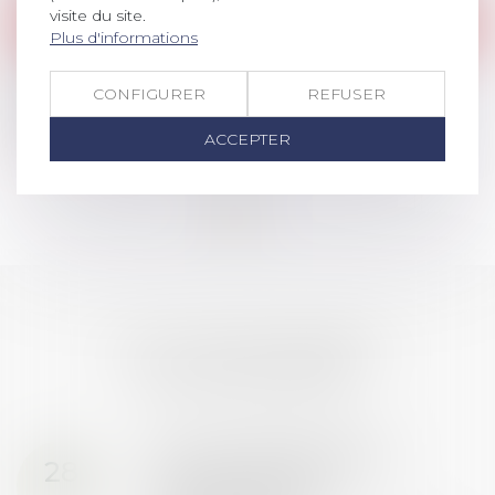
visite du site.
Retombées Presse
Plus d'informations
Transports, travail, règles sanitaires ... les
Français déconfinés entre soulagement et
CONFIGURER
REFUSER
casse-tête (Challenges 12/05/2020)
ACCEPTER
Lire la suite
<<
<
1
2
>
>>
LES DERNIÈRES
ACTUALITÉS
Prix de thèse 2026 :
28
ouverture des