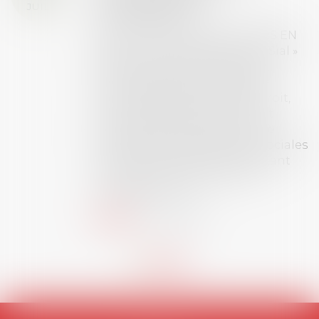
JUIL.
inscriptions
AVIS AUX RECENTS DOCTEURS EN
DROIT Le prix de thèse « AvoSial »
récompense une thèse ayant
permis l’attribution du grade
universitaire de docteur en droit,
dont le sujet porte sur le droit
social (droit du travail, droit de
l’emploi, droit des relations sociales
et droit de la sécurité social) tant
interne qu’international ou
européen ou, le...
Lire la suite