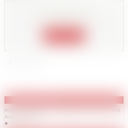
Cet article est privé !
Lire la suite depuis "Espace membre"
Connexion
Retombées Presse
Antoine Philippon remporte le Prix de Thèse
AvoSial 2023
Lire la suite