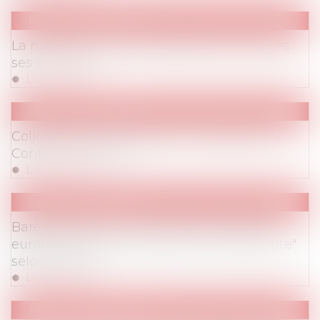
Retombées Presse
La rupture du contrat de travail sous toutes
ses coutures
Lire la suite
Retombées Presse
Colloque annuel d'AvoSial : La Rupture du
Contrat de Travail
Lire la suite
Retombées Presse
Barème Macron: "La décision du Comité
européen des Droits sociaux est inopérante"
selon Avosial
Lire la suite
Retombées Presse