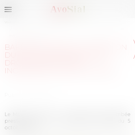
Ouvrir
le
Vous êtes ici :
Accueil
Retombées Presse
menu
Barème Macron: "La décision du Comité européen des Droits sociaux est
inopérante" selon Avosial
BARÈME MACRON: "LA DÉCISION
DU COMITÉ EUROPÉEN DES
DROITS SOCIAUX EST
INOPÉRANTE" SELON AVOSIAL
Publié le :
05/10/2022
Le Monde du Droit - 5 octobre 2022 Retombée
presse de notre communiqué de presse du 5
octobre 2022