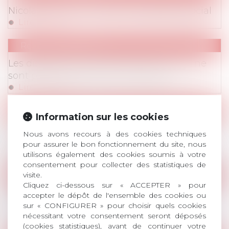
Nicolas de Sevin, l'artisan du dialogue social
Lire la suite
Retombées Presse
Les dispositions de l'ANI santé au travail ne
sont pas assez précises en pratique
Lire la suite
Retombées Presse
Information sur les cookies
Les juges des référés dans la tourmente du
Nous avons recours à des cookies techniques
Covid-19
pour assurer le bon fonctionnement du site, nous
Lire la suite
utilisons également des cookies soumis à votre
consentement pour collecter des statistiques de
visite.
Retombées Presse
Cliquez ci-dessous sur « ACCEPTER » pour
AvoSial se voit en laboratoire d'idées pour
accepter le dépôt de l'ensemble des cookies ou
faire évoluer le droit du travail post-Covid19
sur « CONFIGURER » pour choisir quels cookies
nécessitant votre consentement seront déposés
Lire la suite
(cookies statistiques), avant de continuer votre