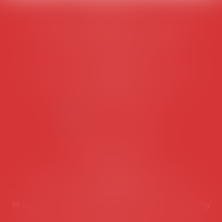
AVOSIAL
Avocats d'entreprise en droit social
45 rue de Tocqueville, 75017 PARIS
Tél :
06 77 80 82 66
Les permanences du secrétariat sont les
suivantes:
Lundi au vendredi de 9h à 12h
NOUS CONTACTER
Coordonnées utiles
Secrétariat
Rémy Pastel –
remy.pastel@avosial.fr
et
contact@avosial.fr
18 avenue Marie-Amelie - Esc E - 60500 Chantilly