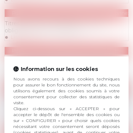
Publications
/
IP / IT (RGPD, télétravail, déconnexi
Titres restaurant et télétravail : quelles
obligations pour l'employeur ?
Lire la suite
Publications
/
Hygiène/sécurité – AT/MP
Le futur document unique d'évaluation des
risques professionnels
Information sur les cookies
Lire la suite
Nous avons recours à des cookies techniques
pour assurer le bon fonctionnement du site, nous
Publications
/
Divers
utilisons également des cookies soumis à votre
consentement pour collecter des statistiques de
Décryptage de la réforme sur les entreprises
visite.
en difficultés et de ses effets potentiellement
Cliquez ci-dessous sur « ACCEPTER » pour
importants sur les créances salariales et l'AGS
accepter le dépôt de l'ensemble des cookies ou
Lire la suite
sur « CONFIGURER » pour choisir quels cookies
nécessitant votre consentement seront déposés
(cookies statistiques), avant de continuer votre