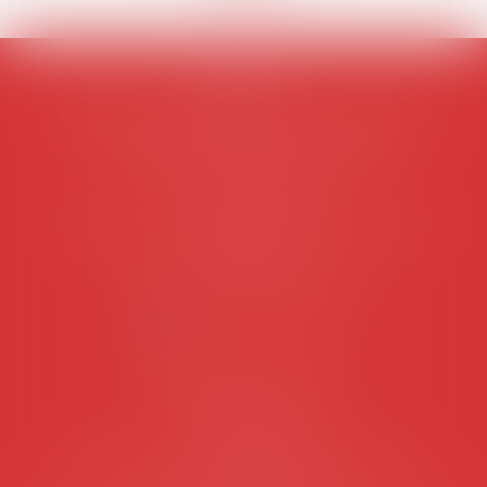
AVOSIAL
Avocats d'entreprise en droit social
45 rue de Tocqueville, 75017 PARIS
Tél :
06 77 80 82 66
Les permanences du secrétariat sont les
suivantes:
Lundi au vendredi de 9h à 12h
NOUS CONTACTER
Coordonnées utiles
Secrétariat
Rémy Pastel –
remy.pastel@avosial.fr
et