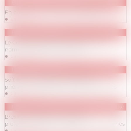
Publications
/
Vie du contrat
En questions : l'entretien professionnel
Lire la suite
Publications
/
Divers
Le Conseil d'Etat doit encadrer la dérive
normative des administrations
Lire la suite
Publications
/
Divers
Soft law : il sera difficile de brider le
phénomène d'édiction de techno-normes
Lire la suite
Publications
/
Prêt de main d’œuvre / Mobilité
Brexit : les salariés en mobilité
professionnelles sont directement concernés
Lire la suite