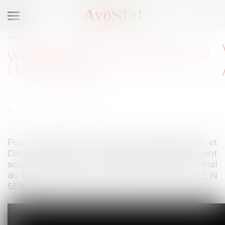
Ouvrir
le
Vous êtes ici :
Accueil
Webinaire du 4 mars 2021 sur le télétravail
menu
WEBINAIRE DU 4 MARS 2021 SUR
LE TÉLÉTRAVAIL
Publié le :
10/03/2021
Pour ce webinaire, Marie-Hélène BENSADOUN et
Danièle CHANAL - vice-présidentes d'AvoSial - ont
accueilli Monsieur Nils VEAUX, Directeur Général
du bureau d'études et cabinet de conseil PLEIN
SENS.