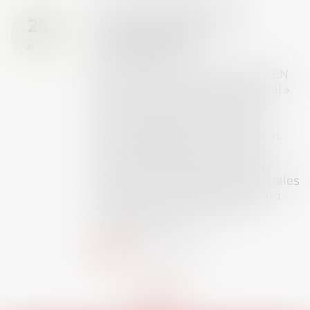
Prix de thèse 2026 :
28
ouverture des
JUIL.
inscriptions
AVIS AUX RECENTS DOCTEURS EN
DROIT Le prix de thèse « AvoSial »
récompense une thèse ayant
permis l’attribution du grade
universitaire de docteur en droit,
dont le sujet porte sur le droit
social (droit du travail, droit de
l’emploi, droit des relations sociales
et droit de la sécurité social) tant
interne qu’international ou
européen ou, le...
Lire la suite