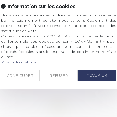
Restructurations post-ordonnances
Information sur les cookies
Macron : où en est-on ?
Nous avons recours à des cookies techniques pour assurer le
bon fonctionnement du site, nous utilisons également des
cookies soumis à votre consentement pour collecter des
Lire la suite
statistiques de visite.
Cliquez ci-dessous sur « ACCEPTER » pour accepter le dépôt
de l'ensemble des cookies ou sur « CONFIGURER » pour
choisir quels cookies nécessitant votre consentement seront
Publications
/
Divers
déposés (cookies statistiques), avant de continuer votre visite
La médiation comme outil de
du site.
régulation du dialogue social dans
Plus d'informations
l'entreprise
ACCEPTER
CONFIGURER
REFUSER
Lire la suite
<<
<
...
34
35
36
37
38
39
40
...
>
>>