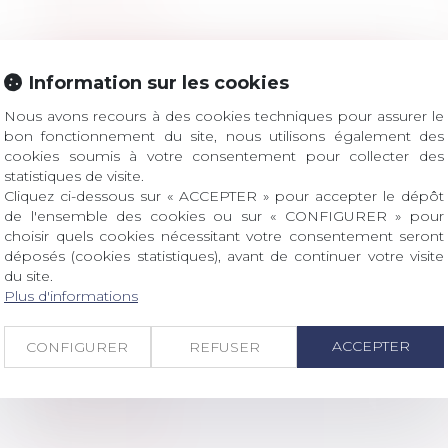
Lire la suite
Information sur les cookies
Publications
/
Vie du contrat
Nous avons recours à des cookies techniques pour assurer le
La Cour de cassation délimite le
bon fonctionnement du site, nous utilisons également des
pouvoir disciplinaire de l'employeur
cookies soumis à votre consentement pour collecter des
statistiques de visite.
Cliquez ci-dessous sur « ACCEPTER » pour accepter le dépôt
de l'ensemble des cookies ou sur « CONFIGURER » pour
Lire la suite
choisir quels cookies nécessitant votre consentement seront
déposés (cookies statistiques), avant de continuer votre visite
du site.
Plus d'informations
Publications
/
Réorganisations (RCC, APC, licenciement économique)
Les recalés des plans de départs
ACCEPTER
CONFIGURER
REFUSER
volontaires
Lire la suite