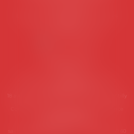
Tél :
06 77 80 82 66
Les permanences du secrétariat sont les
suivantes:
Lundi au vendredi de 9h à 12h
NOUS CONTACTER
Coordonnées utiles
Secrétariat
Rémy Pastel –
remy.pastel@avosial.fr
et
contact@avosial.fr
18 avenue Marie-Amelie - Esc E - 60500 Chantilly
Communication et relations presse - Agence
DROIT DEVANT
Violaine de Saint Vaulry -
saintvaulry@droitdevant.fr
- T :
+33 6 09 48 49 60