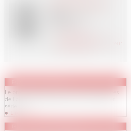
Anna MILLERET-GODET
Avocat
DELSOL Avocats
PARIS (75)
Voir l'auteur
Contacter l'auteur
Tous les articles de l'auteur
Site de l'auteur
Publications
/
Barèmes
Le projet de plafonnement des indemnités
de licenciement jugé sans cause réelle et
sérieuse
Lire la suite
Publications
/
Vie du contrat