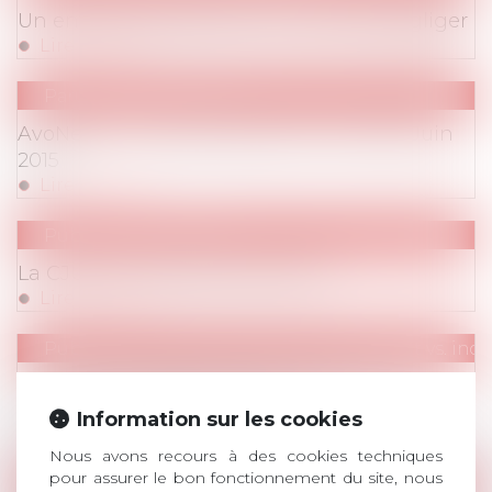
Un entretien professionnel à ne pas négliger
Lire la suite
Parution de l'Avonews
AvoNews - La lettre d'Avosial - Avril Mai Juin
2015
Lire la suite
Publications
/
Divers
La CJUE va-t-elle lever le voile ?
Lire la suite
Publications
/
Statuts particuliers (salariat vs. in
Le statut des dirigeants de société : une
notion à géométrie variable
Information sur les cookies
Lire la suite
Nous avons recours à des cookies techniques
pour assurer le bon fonctionnement du site, nous
Publications
/
Divers