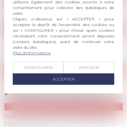
utilisons également des cookies soumis à votre
consentement pour collecter des statistiques de
Cyber médiation-arbitrage, la révolution
visite.
Lire la suite
Cliquez ci-dessous sur « ACCEPTER » pour
accepter le dépôt de l'ensemble des cookies ou
Publications
/
IP / IT (RGPD, télétravail, déconnexi
sur « CONFIGURER » pour choisir quels cookies
nécessitant votre consentement seront déposés
Alertes professionnelles et investigations :
(cookies statistiques), avant de continuer votre
deux outils au service de l’éthique en
visite du site.
entreprise
Plus d'informations
Lire la suite
CONFIGURER
REFUSER
Publications
/
Harcèlement / Discrimination
ACCEPTER
Quelques précisions sur la sanction du
harcèlement moral par l’employeur
Lire la suite
Publications
/
Divers
Création du centre national d’arbitrage du
travail : une innovation juridique au service