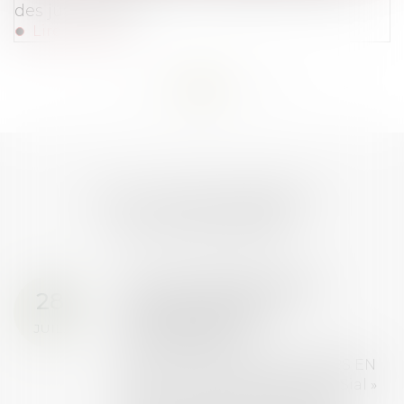
des justiciables
Lire la suite
<<
<
...
56
57
58
59
60
61
62
...
>
>>
LES DERNIÈRES
ACTUALITÉS
Prix de thèse 2026 :
16
ouverture des
JUIL.
inscriptions
AVIS AUX RECENTS DOCTEURS EN
DROIT Le prix de thèse « AvoSial »