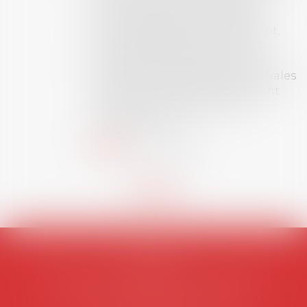
récompense une thèse ayant
permis l’attribution du grade
universitaire de docteur en droit,
dont le sujet porte sur le droit
social (droit du travail, droit de
l’emploi, droit des relations sociales
et droit de la sécurité social) tant
interne qu’international ou
européen ou, le...
Lire la suite
AVOSIAL
Avocats d'entreprise en droit social
45 rue de Tocqueville, 75017 PARIS