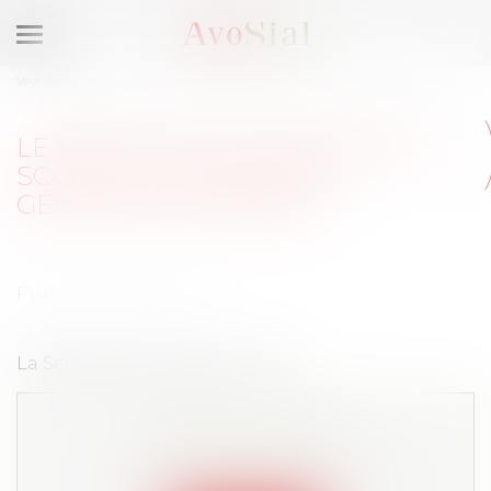
Ouvrir
le
Vous êtes ici :
Accueil
menu
Le statut des dirigeants de société : une notion à géométrie variable
LE STATUT DES DIRIGEANTS DE
SOCIÉTÉ : UNE NOTION À
GÉOMÉTRIE VARIABLE
Publié le :
16/06/2015
La Semaine Juridique - Social
Cet article est privé !
Lire la suite depuis "Espace membre"