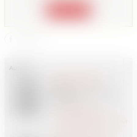
Connexion
Auteurs
Angéline DUFFOUR
Avocat
COHEN & GRESSER AARPI
PARIS (75)
Voir l'auteur
Contacter l'auteur
Tous les articles de l'auteur
Site de l'auteur