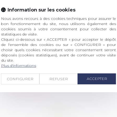
Publications
/
Harcèlement / Discrimination
Information sur les cookies
Recrutement : la prudence est de
rigueur
Nous avons recours à des cookies techniques pour assurer le
bon fonctionnement du site, nous utilisons également des
cookies soumis à votre consentement pour collecter des
Lire la suite
statistiques de visite.
Cliquez ci-dessous sur « ACCEPTER » pour accepter le dépôt
de l'ensemble des cookies ou sur « CONFIGURER » pour
choisir quels cookies nécessitant votre consentement seront
déposés (cookies statistiques), avant de continuer votre visite
Publications
/
Traitement fiscal et social
du site.
Les indemnités de rupture : Retour
Plus d'informations
vers les charges sociales, saison 13
ACCEPTER
CONFIGURER
REFUSER
Lire la suite
<<
<
...
64
65
66
67
68
69
70
...
>
>>