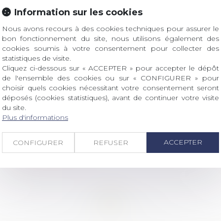
Représentants du personnel :
Information sur les cookies
expiration de la protection
Nous avons recours à des cookies techniques pour assurer le
bon fonctionnement du site, nous utilisons également des
cookies soumis à votre consentement pour collecter des
Lire la suite
statistiques de visite.
Cliquez ci-dessous sur « ACCEPTER » pour accepter le dépôt
de l'ensemble des cookies ou sur « CONFIGURER » pour
choisir quels cookies nécessitant votre consentement seront
Publications
/
Prêt de main d’œuvre / Mobilité
déposés (cookies statistiques), avant de continuer votre visite
Prétez votre main d'oeuvre sans
du site.
modération !
Plus d'informations
ACCEPTER
CONFIGURER
REFUSER
Lire la suite
<<
<
...
42
43
44
45
46
47
48
...
>
>>