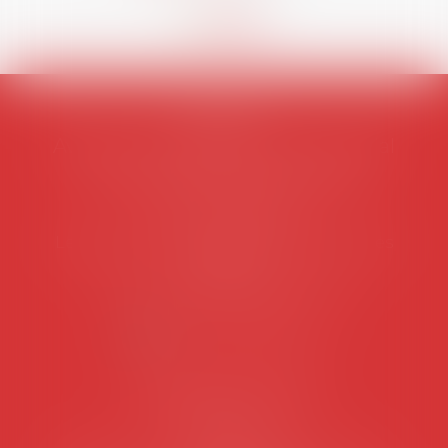
AVOSIAL
Avocats d'entreprise en droit social
45 rue de Tocqueville, 75017 PARIS
Tél :
06 77 80 82 66
Les permanences du secrétariat sont les
suivantes:
Lundi au vendredi de 9h à 12h
NOUS CONTACTER
Coordonnées utiles
Secrétariat