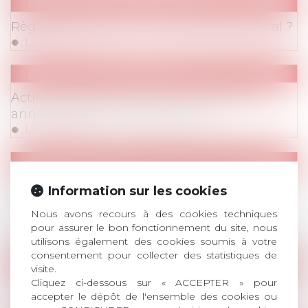
Publications
/
Vie du contrat
Règlement intérieur : pourquoi est-il crucial ?
Lire la suite
Publications
/
Vie du contrat
INFORMATIONS CORONAVIRUS
/
Publications
Activité partielle : focus sur les contrôles
annoncés par le gouvernement
Lire la suite
Retombées Presse
Transports, travail, règles sanitaires ... les
Information sur les cookies
Français déconfinés entre soulagement et
Nous avons recours à des cookies techniques
casse-tête (Challenges 12/05/2020)
pour assurer le bon fonctionnement du site, nous
Lire la suite
utilisons également des cookies soumis à votre
consentement pour collecter des statistiques de
INFORMATIONS CORONAVIRUS
/
Webinaires
visite.
Cliquez ci-dessous sur « ACCEPTER » pour
Webinaire du 14 mai 2020
accepter le dépôt de l'ensemble des cookies ou
Lire la suite