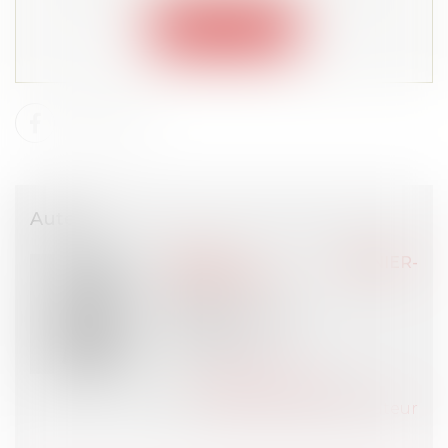
Connexion
Auteur
Marijke GRANIER-
GUILLEMARE
Avocat
MGG VOLTAIRE
PARIS (75)
Voir l'auteur
Contacter l'auteur
Tous les articles de l'auteur