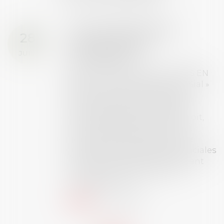
Prix de thèse 2026 :
28
ouverture des
JUIL.
inscriptions
AVIS AUX RECENTS DOCTEURS EN
DROIT Le prix de thèse « AvoSial »
récompense une thèse ayant
permis l’attribution du grade
universitaire de docteur en droit,
dont le sujet porte sur le droit
social (droit du travail, droit de
l’emploi, droit des relations sociales
et droit de la sécurité social) tant
interne qu’international ou
européen ou, le...
Lire la suite