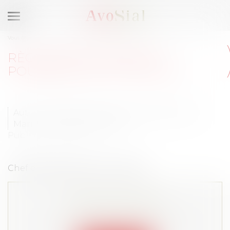
Ouvrir
le
Vous êtes ici :
Accueil
Règlement intérieur : pourquoi est-il crucial ?
menu
RÈGLEMENT INTÉRIEUR :
POURQUOI EST-IL CRUCIAL ?
Auteur : Alexandra Frelat (non adhérente) et
Marijke Granier-Guillemare
Publié le :
02/06/2020
Chef d'entreprise du 2 juin 2020
Cet article est privé !
Lire la suite depuis "Espace membre"