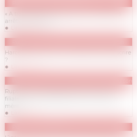
Publications
/
Rémunération
« A travail égal, salaire égal » à la suite des
arrêts du 28 mars
Lire la suite
Publications
/
Harcèlement / Discrimination
Harcèlement moral : Comment le circonscrire
?
Lire la suite
Publications
/
Autres modes de rupture du contr
Rupture du contrat de travail local par la
filiale : quelles obligations pour la société
mère ?
Lire la suite
Publications
/
Divers