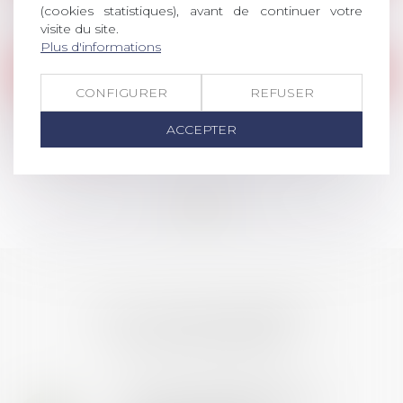
charges sociales, saison 13
(cookies statistiques), avant de continuer votre
visite du site.
Lire la suite
Plus d'informations
Publications
/
Réorganisations (RCC, APC, licen
CONFIGURER
REFUSER
Les obligations de l’employeur en cas de
licenciement pour motif économique
ACCEPTER
Lire la suite
<<
<
...
64
65
66
67
68
69
70
...
>
>>
LES DERNIÈRES
ACTUALITÉS
Prix de thèse 2026 :