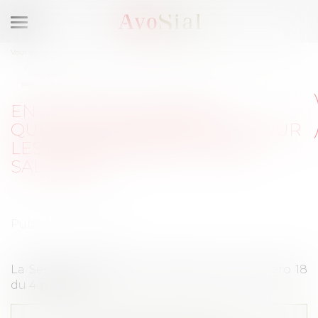
Ouvrir
le
Vous êtes ici :
Accueil
menu
En questions : Brexit : quelles conséquences pour les entreprises et leurs
salariés ?
EN QUESTIONS : BREXIT :
QUELLES CONSÉQUENCES POUR
LES ENTREPRISES ET LEURS
SALARIÉS ?
Publié le :
11/05/2021
La Semaine Juridique - Edition Social, numéro 18
du 4 mai 2021