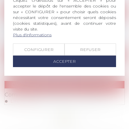
Cliquez ci-dessous sur « ACCEPTER » pour
accepter le dépôt de l'ensemble des cookies ou
Publications
/
Hygiène/sécurité – AT/MP
sur « CONFIGURER » pour choisir quels cookies
nécessitant votre consentement seront déposés
Publications
/
Procédure
Le Conseil de prud'hommes peut examiner
(cookies statistiques), avant de continuer votre
les éléments de toute nature sur lesquels le
visite du site.
médecin du travail a rendu son avis
Plus d'informations
Lire la suite
CONFIGURER
REFUSER
Communiqués de Presse
ACCEPTER
Communiqué de presse du 22 avril 2021
Lire la suite
Communiqués de Presse
Communiqué de presse du 21 avril 2021
Lire la suite
<<
<
...
16
17
18
19
20
21
22
...
>
>>