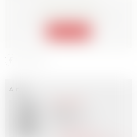
Cet article est privé !
Lire la suite depuis "Espace membre"
Connexion
Auteur
Claire ABATE
Avocat
AC Legal Avocat
PARIS (75)
Voir l'auteur
Contacter l'auteur