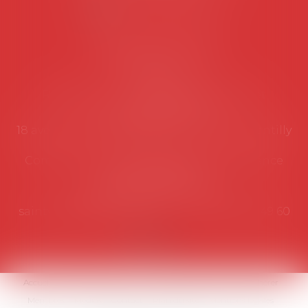
NOUS CONTACTER
Coordonnées utiles
Secrétariat
Rémy Pastel –
remy.pastel@avosial.fr
et
contact@avosial.fr
18 avenue Marie-Amelie - Esc E - 60500 Chantilly
Communication et relations presse - Agence
DROIT DEVANT
Violaine de Saint Vaulry -
saintvaulry@droitdevant.fr
- T :
+33 6 09 48 49 60
Accueil
Qui sommes-nous ?
Activités / Évènements
Adhérer
Membres
Médias
Contact
Plan du site
Mentions légales