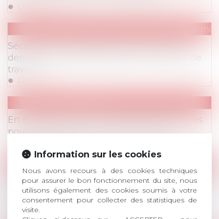
Lire la suite
Publications
/
Statuts particuliers (salariat vs. in
Sécuriser vos contrats de sous-traitance :
derrière tout contrat se cache un contrat de
travail
Lire la suite
Publications
/
Divers
En questions : Brexit : quelles conséquences
pour les entreprises et leurs salariés ?
Lire la suite
Information sur les cookies
Publications
/
Divers
Nous avons recours à des cookies techniques
INFORMATIONS CORONAVIRUS
/
Publications
pour assurer le bon fonctionnement du site, nous
Fermeture des écoles ou de classes : quelles
utilisons également des cookies soumis à votre
solutions pour les parents et leurs
consentement pour collecter des statistiques de
employeurs ?
visite.
Lire la suite