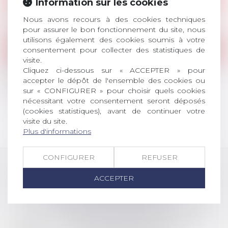
Information sur les cookies
Publications
/
Divers
Edito
Nous avons recours à des cookies techniques
Lire la suite
pour assurer le bon fonctionnement du site, nous
utilisons également des cookies soumis à votre
Publications
consentement pour collecter des statistiques de
visite.
Publications
/
Divers
Congés payés : AvoSial entendu par le
Cliquez ci-dessous sur « ACCEPTER » pour
Gouvernement
accepter le dépôt de l'ensemble des cookies ou
Lire la suite
sur « CONFIGURER » pour choisir quels cookies
nécessitant votre consentement seront déposés
(cookies statistiques), avant de continuer votre
visite du site.
<<
<
1
2
3
4
5
6
7
...
>
>>
Plus d'informations
CONFIGURER
REFUSER
ACCEPTER
LES DERNIÈRES
ACTUALITÉS