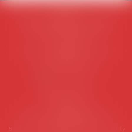
AVOSIAL
Avocats d'entreprise en droit social
45 rue de Tocqueville, 75017 PARIS
Tél :
06 77 80 82 66
Les permanences du secrétariat sont les
suivantes:
Lundi au vendredi de 9h à 12h
NOUS CONTACTER
Coordonnées utiles
Secrétariat
Rémy Pastel –
remy.pastel@avosial.fr
et
contact@avosial.fr
18 avenue Marie-Amelie - Esc E - 60500 Chantilly