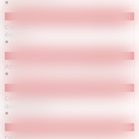
Lire la suite
Publications
/
Vie du contrat
Clause de non-concurrence : l'impossible
équation
Lire la suite
Publications
/
Vie du contrat
Attention à la durée de la période d'essai
Lire la suite
Publications
/
Statuts particuliers (salariat vs. in
Contrat de travail, prestation de services :
quelle frontière ?
Lire la suite
Publications
/
Droit de la représentation du person
De l'utilité d'établir un procès-verbal de