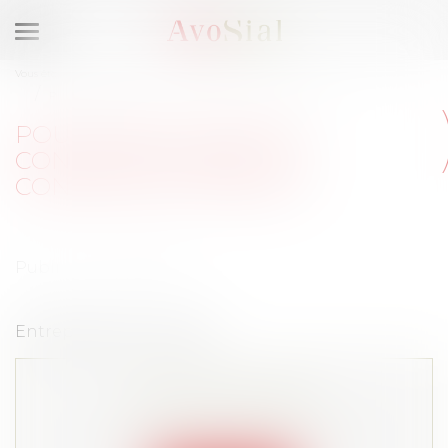
Ouvrir
le
Vous êtes ici :
Accueil
menu
Pour une clause de conscience dans les contrats de travail ?
POUR UNE CLAUSE DE
CONSCIENCE DANS LES
CONTRATS DE TRAVAIL ?
Publié le :
27/01/2009
Entreprises et Carrières
Cet article est privé !
Lire la suite depuis "Espace membre"