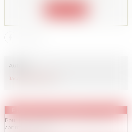
Connexion
Auteur
Jacques BROUILLET
Publications
/
Vie du contrat
Pour une clause de conscience dans les
contrats de travail ?