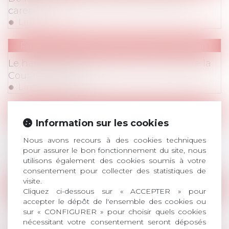
carence
Lire la suite
Publications
/
Harcèlement / Discrimination
Le harcèlement moral sous le contrôle de la
Cour de cassation
Lire la suite
Publications
/
Réorganisations (RCC, APC, licen
Information sur les cookies
L'obligation d'adaptation des salariés à leur
emploi doit-elle peser uniquement sur
Nous avons recours à des cookies techniques
pour assurer le bon fonctionnement du site, nous
l'employeur ?
utilisons également des cookies soumis à votre
Lire la suite
consentement pour collecter des statistiques de
visite.
Publications
/
Autres modes de rupture du contr
Cliquez ci-dessous sur « ACCEPTER » pour
accepter le dépôt de l'ensemble des cookies ou
La rupture conventionnelle : à consommer
sur « CONFIGURER » pour choisir quels cookies
avec modération !
nécessitant votre consentement seront déposés