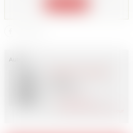
Connexion
Auteur
Manuelle PUYLAGARDE
Avocat
MPS Avocats
PARIS (75)
Voir l'auteur
Contacter l'auteur
Tous les articles de l'auteur