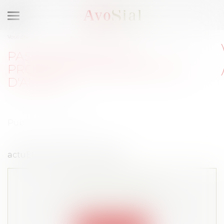
Ouvrir
le
Vous êtes ici :
Accueil
Pas d'alertes sans protection des lanceurs d'alerte
menu
PAS D'ALERTES SANS
PROTECTION DES LANCEURS
D'ALERTE
Publié le :
09/03/2021
actuEL RH du 13 janvier 2021
Cet article est privé !
Lire la suite depuis "Espace membre"