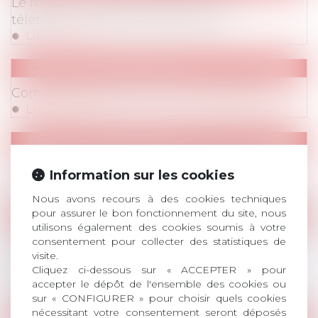
Le régime social des indemnités de
télétravail : quelles exonérations ?
Lire la suite
Communiqués de Presse
Communiqué de presse du 2 mars 2021
Lire la suite
Communiqués de Presse
Communiqué de presse du 25 février 2021
Information sur les cookies
Lire la suite
Nous avons recours à des cookies techniques
pour assurer le bon fonctionnement du site, nous
Publications
/
Procédure
utilisons également des cookies soumis à votre
Les procès civils sans audience se
consentement pour collecter des statistiques de
généralisent et c'est dangereux pour la
visite.
Cliquez ci-dessous sur « ACCEPTER » pour
justice
accepter le dépôt de l'ensemble des cookies ou
Lire la suite
sur « CONFIGURER » pour choisir quels cookies
nécessitant votre consentement seront déposés