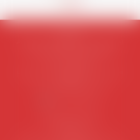
AVOSIAL
Avocats d'entreprise en droit social
45 rue de Tocqueville, 75017 PARIS
Tél :
06 77 80 82 66
Les permanences du secrétariat sont les
suivantes:
Lundi au vendredi de 9h à 12h
NOUS CONTACTER
Coordonnées utiles
Secrétariat
Rémy Pastel –
remy.pastel@avosial.fr
et