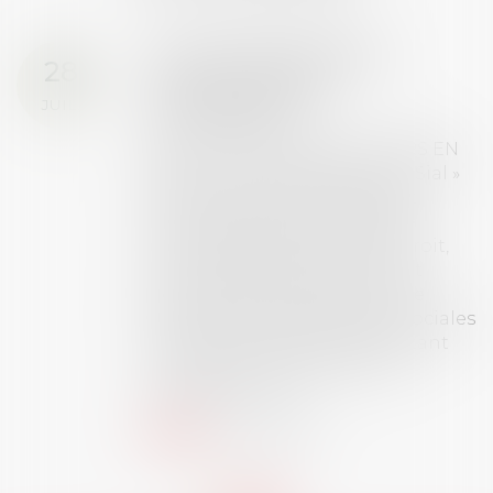
Prix de thèse 2026 :
28
ouverture des
JUIL.
inscriptions
AVIS AUX RECENTS DOCTEURS EN
DROIT Le prix de thèse « AvoSial »
récompense une thèse ayant
permis l’attribution du grade
universitaire de docteur en droit,
dont le sujet porte sur le droit
social (droit du travail, droit de
l’emploi, droit des relations sociales
et droit de la sécurité social) tant
interne qu’international ou
européen ou, le...
Lire la suite