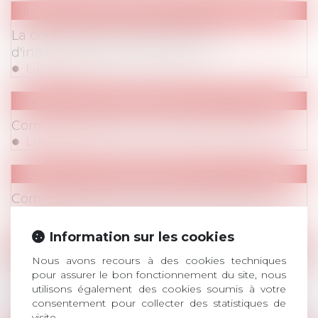
Publications
/
Barèmes
La conventionnalité des barèmes
d'indemnisation prud'homale
Lire la suite
Communiqués de Presse
Communiqué de presse du 28 mai 2018
Lire la suite
Communiqués de Presse
Communiqué de presse du 23 mai 2018
Lire la suite
Information sur les cookies
Publications
/
Divers
Nous avons recours à des cookies techniques
Médiation du travail dans les entreprises
pour assurer le bon fonctionnement du site, nous
américaines
utilisons également des cookies soumis à votre
consentement pour collecter des statistiques de
Lire la suite
visite.