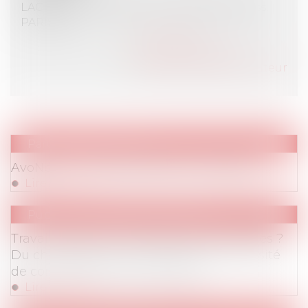
LACHAUD MANDEVILLE COUTADEUR & Ass.
PARIS (75)
Voir l'auteur
Contacter l'auteur
Tous les articles de l'auteur
Parution de l'Avonews
AvoNews - La lettre d'Avosial - Mai 2018
Lire la suite
Publications
/
Temps de travail
Travail horaire ou forfaitisé pour les cadres ?
Du choix opportun à l'impérieuse nécessité
de contrôler le temps de travail
Lire la suite