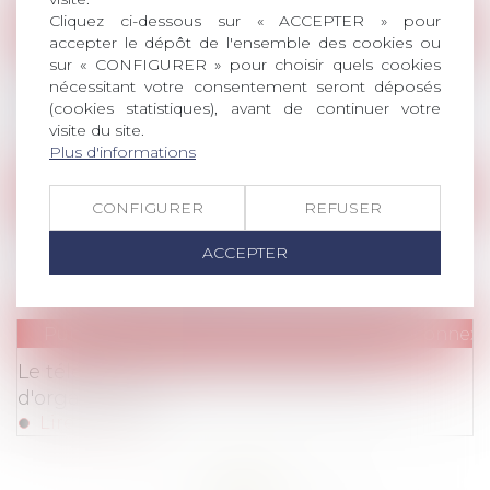
Cliquez ci-dessous sur « ACCEPTER » pour
Publications
/
Autres modes de rupture du contr
accepter le dépôt de l'ensemble des cookies ou
sur « CONFIGURER » pour choisir quels cookies
Panorama des modes de résolution amiable
nécessitant votre consentement seront déposés
du litige entourant la rupture du contrat de
(cookies statistiques), avant de continuer votre
travail
visite du site.
Lire la suite
Plus d'informations
Publications
/
Divers
CONFIGURER
REFUSER
Transmission des entreprises : pourquoi
ACCEPTER
recourir à la médiation ?
Lire la suite
Publications
/
IP / IT (RGPD, télétravail, déconnexi
Le télétravail comme nouveau mode
d'organisation
Lire la suite