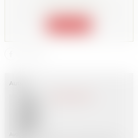
Lire la suite depuis "Espace membre"
Connexion
Auteur
Benoît SEVILLIA
Avocat