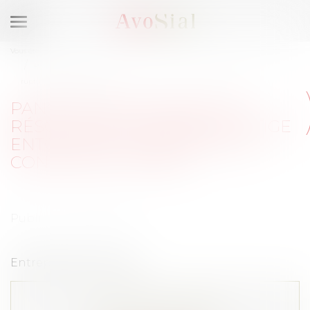
Ouvrir
le
Vous êtes ici :
Accueil
menu
Panorama des modes de résolution amiable du litige entourant la
rupture du contrat de travail
PANORAMA DES MODES DE
RÉSOLUTION AMIABLE DU LITIGE
ENTOURANT LA RUPTURE DU
CONTRAT DE TRAVAIL
Publié le :
07/05/2018
Entreprise & Carrières
Cet article est privé !