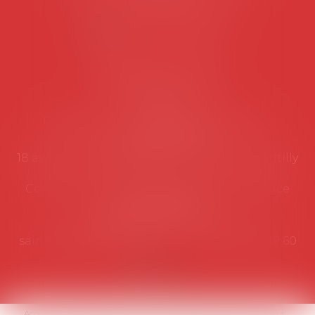
Lundi au vendredi de 9h à 12h
NOUS CONTACTER
Coordonnées utiles
Secrétariat
Rémy Pastel –
remy.pastel@avosial.fr
et
contact@avosial.fr
18 avenue Marie-Amelie - Esc E - 60500 Chantilly
Communication et relations presse - Agence
DROIT DEVANT
Violaine de Saint Vaulry -
saintvaulry@droitdevant.fr
- T :
+33 6 09 48 49 60
Accueil
Qui sommes-nous ?
Activités / Évènements
Adhérer