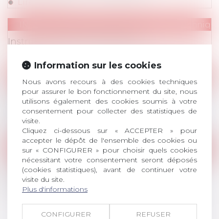
Lire la suite
INFORMATIONS CORONAVIRUS
/
Notes techniqu
Instruction DSS du 16/04/2020
Lire la suite
Information sur les cookies
Retombées Presse
Nous avons recours à des cookies techniques
Affaire Amazon : la menace pèse sur les
pour assurer le bon fonctionnement du site, nous
utilisons également des cookies soumis à votre
entreprises françaises (Décideurs Magazine
consentement pour collecter des statistiques de
21/04/2020)
visite.
Lire la suite
Cliquez ci-dessous sur « ACCEPTER » pour
accepter le dépôt de l'ensemble des cookies ou
INFORMATIONS CORONAVIRUS
/
Textes
sur « CONFIGURER » pour choisir quels cookies
nécessitant votre consentement seront déposés
Décret 2020-471 du 24/04/2020 (dérogation
(cookies statistiques), avant de continuer votre
au principe de suspension des délais)
visite du site.
Lire la suite
Plus d'informations
CONFIGURER
REFUSER
<<
<
...
28
29
30
31
32
33
34
...
>
>>