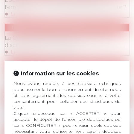
L'obligation de sécurité de résultat de
l'employeur : une responsabilité sans limite ?
Lire la suite
Publications
/
Vie du contrat
La Cour de cassation délimite le pouvoir
disciplinaire de l'employeur
Lire la suite
Publications
/
Harcèlement / Discrimination
Information sur les cookies
L'égalité de traitement
Lire la suite
Nous avons recours à des cookies techniques
pour assurer le bon fonctionnement du site, nous
utilisons également des cookies soumis à votre
Publications
/
Traitement fiscal et social
consentement pour collecter des statistiques de
Urssaf : Une petite bombe dans le domaine
visite.
feutré des avantages en nature !
Cliquez ci-dessous sur « ACCEPTER » pour
accepter le dépôt de l'ensemble des cookies ou
Lire la suite
sur « CONFIGURER » pour choisir quels cookies
nécessitant votre consentement seront déposés