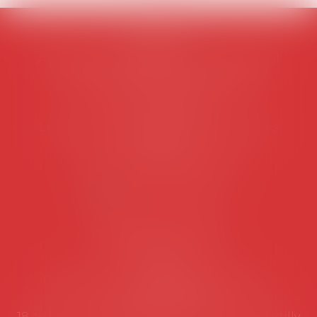
AVOSIAL
Avocats d'entreprise en droit social
45 rue de Tocqueville, 75017 PARIS
Tél :
06 77 80 82 66
Les permanences du secrétariat sont les
suivantes:
Lundi au vendredi de 9h à 12h
NOUS CONTACTER
Coordonnées utiles
Secrétariat
Rémy Pastel –
remy.pastel@avosial.fr
et
contact@avosial.fr
18 avenue Marie-Amelie - Esc E - 60500 Chantilly