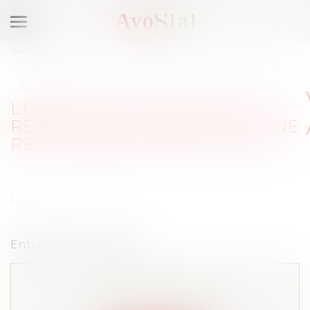
Ouvrir
le
Vous êtes ici :
Accueil
menu
L'obligation de sécurité de résultat de l'employeur : une responsabilité
sans limite ?
L'OBLIGATION DE SÉCURITÉ DE
RÉSULTAT DE L'EMPLOYEUR : UNE
RESPONSABILITÉ SANS LIMITE ?
Publié le :
01/02/2011
Entreprise et Carrières
Cet article est privé !