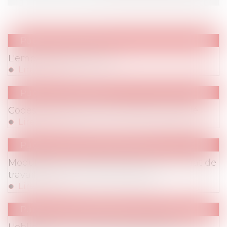
Publications
/
Divers
L'emploi dit de mission
Lire la suite
Publications
/
Divers
Codes vestimentaires et liberté du salarié
Lire la suite
Publications
/
Temps de travail
Modulation du temps de travail : le contrat de
travail prime sur l'accord collectif
Lire la suite
Publications
/
Hygiène/sécurité – AT/MP