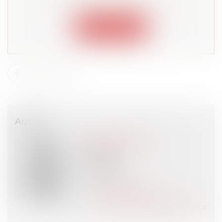
Lire la suite depuis "Espace membre"
Connexion
Auteur
Philippe ROGEZ
Avocat
RACINE
PARIS (75)
Voir l'auteur
Contacter l'auteur
Tous les articles de l'auteur