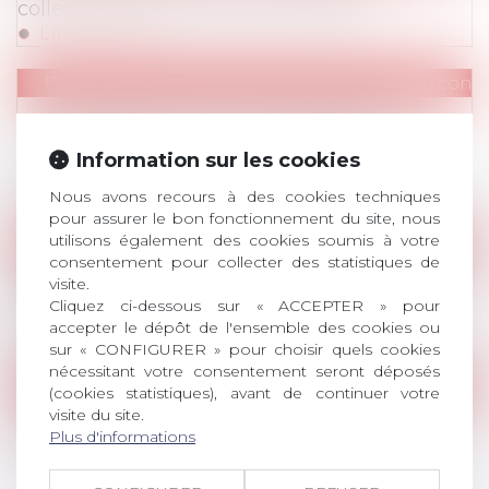
collective depuis le 1er janvier 2010
Lire la suite
Publications
/
Autres modes de rupture du contr
Peut-on licencier un commercial pour
insuffisance de résultats en période de
Information sur les cookies
récession ?
Nous avons recours à des cookies techniques
Lire la suite
pour assurer le bon fonctionnement du site, nous
utilisons également des cookies soumis à votre
Publications
/
IP / IT (RGPD, télétravail, déconnexi
consentement pour collecter des statistiques de
Alertes professionnelles : la dénonciation
visite.
Cliquez ci-dessous sur « ACCEPTER » pour
progresse !
accepter le dépôt de l'ensemble des cookies ou
Lire la suite
sur « CONFIGURER » pour choisir quels cookies
nécessitant votre consentement seront déposés
Publications
/
Divers
(cookies statistiques), avant de continuer votre
visite du site.
"Mohamed, tu t'appelleras Laurent"
Plus d'informations
Lire la suite