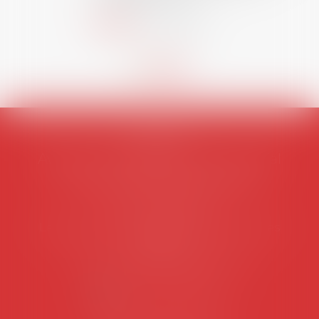
Lire la suite
AVOSIAL
Avocats d'entreprise en droit social
45 rue de Tocqueville, 75017 PARIS
Tél :
06 77 80 82 66
Les permanences du secrétariat sont les
suivantes:
Lundi au vendredi de 9h à 12h
NOUS CONTACTER