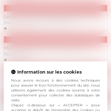
Publications
/
Accords collectifs
Les ordonnances Travail ont démultiplié le
meccano des accords collectifs
Lire la suite
Publications
/
Harcèlement / Discrimination
Mener une procédure d'enquête dans
l'entreprise
Lire la suite
Publications
/
Hygiène/sécurité – AT/MP
Information sur les cookies
Le contrôle patronal des arrêts de travail
Nous avons recours à des cookies techniques
Lire la suite
pour assurer le bon fonctionnement du site, nous
utilisons également des cookies soumis à votre
consentement pour collecter des statistiques de
Evenements
/
Colloques
visite.
Colloque du 20 mars 2020 [annulé] : Les
Cliquez ci-dessous sur « ACCEPTER » pour
accepter le dépôt de l'ensemble des cookies ou