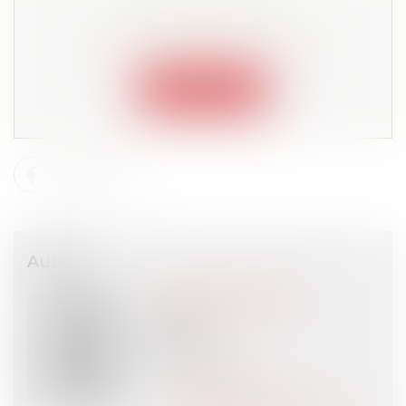
Cet article est privé !
Lire la suite depuis "Espace membre"
Connexion
Auteur
Emmanuel DAOUD
Avocat
VIGO
PARIS (75)
Voir l'auteur
Contacter l'auteur