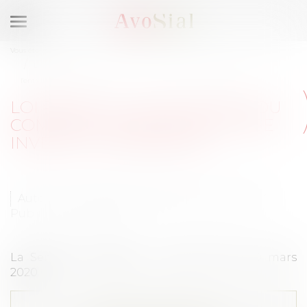
Ouvrir
le
Vous êtes ici :
Accueil
menu
Loi PACTE et loi Vigilance, ou comment le droit de la RSE investit
l'entreprise
LOI PACTE ET LOI VIGILANCE, OU
COMMENT LE DROIT DE LA RSE
INVESTIT L'ENTREPRISE
Auteurs : Emmanuel DAOUD, Marine DOISY
Publié le :
10/03/2020
La Semaine Juridique - Social n°10 du 10 mars
2020