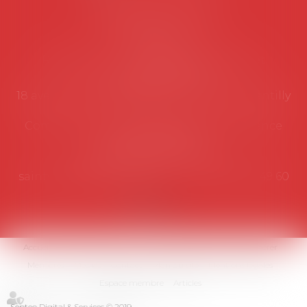
Coordonnées utiles
Secrétariat
Rémy Pastel –
remy.pastel@avosial.fr
et
contact@avosial.fr
18 avenue Marie-Amelie - Esc E - 60500 Chantilly
Communication et relations presse - Agence
DROIT DEVANT
Violaine de Saint Vaulry -
saintvaulry@droitdevant.fr
- T :
+33 6 09 48 49 60
Accueil
Qui sommes-nous ?
Activités / Évènements
Adhérer
Membres
Médias
Contact
Plan du site
Mentions légales
Espace membre
Articles
Septeo Digital & Services © 2019