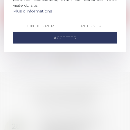
Lire la suite
visite du site.
Plus d'informations
Publications
/
Divers
Le forfait mobilités durables : l'heure du
CONFIGURER
REFUSER
premier bilan
ACCEPTER
Lire la suite
<<
<
...
12
13
14
15
16
17
18
...
>
>>
LES DERNIÈRES
ACTUALITÉS
Prix de thèse 2026 :
28
ouverture des