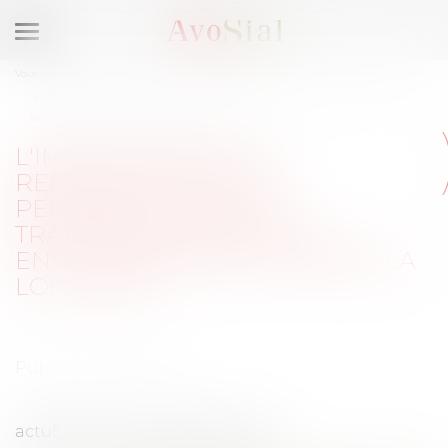
Ouvrir
le
Vous êtes ici :
Accueil
menu
L'implication de la représentation du personnel dans le traitement des
sujets environnementaux après la loi Climat
L'IMPLICATION DE LA
REPRÉSENTATION DU
PERSONNEL DANS LE
TRAITEMENT DES SUJETS
ENVIRONNEMENTAUX APRÈS LA
LOI CLIMAT
Publié le :
07/12/2021
actuEL-RH du 2 décembre 2021