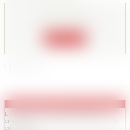
Cet article est privé !
Lire la suite depuis "Espace membre"
Connexion
Publications
/
Divers
En questions : l'inclusion du droit à un
environnement sain dans la Charte sociale
européenne