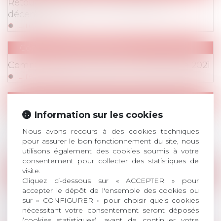
Retour en vidéos sur le colloque du 6
décembre
Lire la suite
Communiqués de Presse
Communiqué de presse du 13 décembre 2021
Lire la suite
Webinaires
Information sur les cookies
Webinaire AvoSial - 30 novembre 2021 -
Indemnités de rupture : Traitements fiscal /
Nous avons recours à des cookies techniques
social ? Rappels et mises à jour
pour assurer le bon fonctionnement du site, nous
Lire la suite
utilisons également des cookies soumis à votre
consentement pour collecter des statistiques de
visite.
Publications
/
Droit de la représentation du person
Cliquez ci-dessous sur « ACCEPTER » pour
L'implication de la représentation du
accepter le dépôt de l'ensemble des cookies ou
sur « CONFIGURER » pour choisir quels cookies
personnel dans le traitement des sujets
nécessitant votre consentement seront déposés
environnementaux après la loi Climat
(cookies statistiques), avant de continuer votre