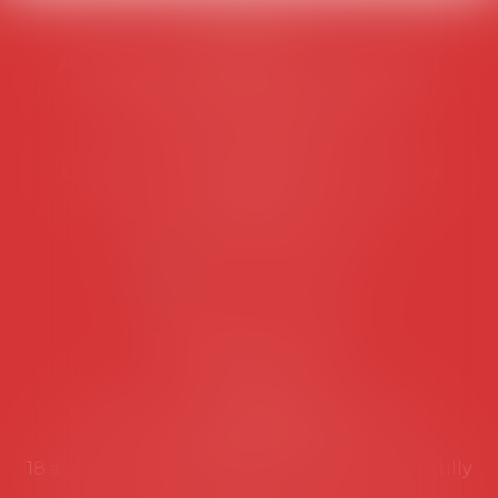
AVOSIAL
Avocats d'entreprise en droit social
45 rue de Tocqueville, 75017 PARIS
Tél :
06 77 80 82 66
Les permanences du secrétariat sont les
suivantes:
Lundi au vendredi de 9h à 12h
NOUS CONTACTER
Coordonnées utiles
Secrétariat
Rémy Pastel –
remy.pastel@avosial.fr
et
contact@avosial.fr
18 avenue Marie-Amelie - Esc E - 60500 Chantilly