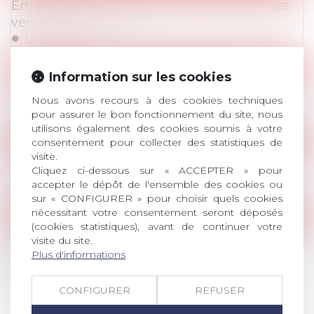
En questions : le nouveau régime social des
ventes au personnel
Lire la suite
Parution de l'Avonews
Information sur les cookies
AvoNews - La Lettre d'AvoSial - Juillet 2020
Nous avons recours à des cookies techniques
Lire la suite
pour assurer le bon fonctionnement du site, nous
utilisons également des cookies soumis à votre
INFORMATIONS CORONAVIRUS
consentement pour collecter des statistiques de
/
Webinaires
visite.
Webinaire du 9 juillet 2020
Cliquez ci-dessous sur « ACCEPTER » pour
Lire la suite
accepter le dépôt de l'ensemble des cookies ou
sur « CONFIGURER » pour choisir quels cookies
nécessitant votre consentement seront déposés
Publications
/
Statuts particuliers (salariat vs. in
(cookies statistiques), avant de continuer votre
Quel statut pour les dirigeants ? / Quel statut
visite du site.
juridique pour les chefs d'entreprise ?
Plus d'informations
Lire la suite
CONFIGURER
REFUSER