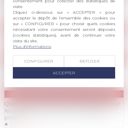
consentement pour collecter des statistiques de
Surveillance des communications et respect
visite.
de la vie privée : la CEDH donne le "La"
Cliquez ci-dessous sur « ACCEPTER » pour
Lire la suite
accepter le dépôt de l'ensemble des cookies ou
sur « CONFIGURER » pour choisir quels cookies
Publications
/
Hygiène/sécurité – AT/MP
nécessitant votre consentement seront déposés
(cookies statistiques), avant de continuer votre
La gestion de l'inaptitude après la loi Travail
visite du site.
Lire la suite
Plus d'informations
Evenements
/
Travaux
CONFIGURER
REFUSER
Réforme du Code du travail : propositions
ACCEPTER
d’Avosial
Lire la suite
Publications
/
Statuts particuliers (salariat vs. in
Quel avenir pour le statut d'indépendant sur
les plateformes de livreurs et chauffeurs
privés ?
Lire la suite