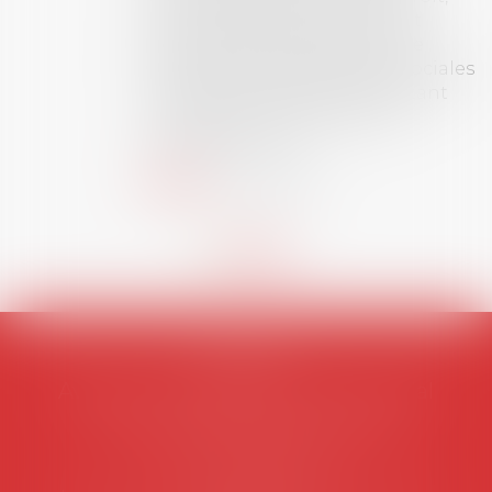
dont le sujet porte sur le droit
social (droit du travail, droit de
l’emploi, droit des relations sociales
et droit de la sécurité social) tant
interne qu’international ou
européen ou, le...
Lire la suite
AVOSIAL
Avocats d'entreprise en droit social
45 rue de Tocqueville, 75017 PARIS
Tél :
06 77 80 82 66