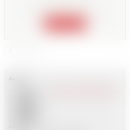
Lire la suite depuis "Espace membre"
Connexion
Auteur
Marie COURPIED-BARATELLI
Avocat