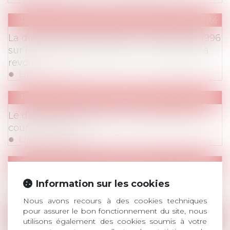
Publications
/
Prêt de main d’œuvre / Mobilité
La directive européenne du 16 décembre 1996
sur les travailleurs détachés : un dispositif à
revoir
Lire la suite
Publications
/
Accords collectifs
Le dangereux féminisme "à la papa" de la
cour de cassation
Lire la suite
Publications
/
Accords collectifs
Les accords sur l'emploi : où en est-on ?
Information sur les cookies
Lire la suite
Nous avons recours à des cookies techniques
pour assurer le bon fonctionnement du site, nous
Publications
/
IP / IT (RGPD, télétravail, déconnexi
utilisons également des cookies soumis à votre