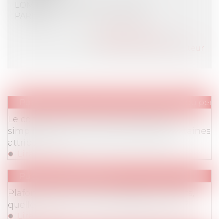
LOMBARD BARATELLI & Associés
PARIS (75)
Voir l'auteur
Contacter l'auteur
Tous les articles de l'auteur
Publications
/
Droit de la représentation du person
Le comité social et économique (CSE),
simplification ou mort annoncée de certaines
attributions des anciens DP et CHSCT ?
Lire la suite
Publications
/
Barèmes
Plafonnement des dommages et intérêts,
quelles sont les nouvelles règles du jeu ?
Lire la suite