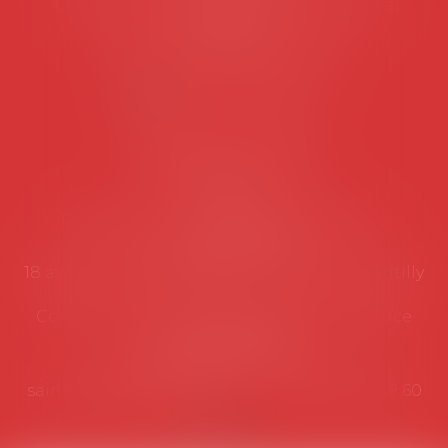
Les permanences du secrétariat sont les
suivantes:
Lundi au vendredi de 9h à 12h
NOUS CONTACTER
Coordonnées utiles
Secrétariat
Rémy Pastel –
remy.pastel@avosial.fr
et
contact@avosial.fr
18 avenue Marie-Amelie - Esc E - 60500 Chantilly
Communication et relations presse - Agence
DROIT DEVANT
Violaine de Saint Vaulry -
saintvaulry@droitdevant.fr
- T :
+33 6 09 48 49 60