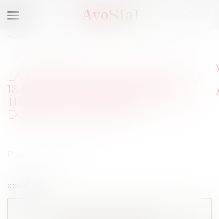
Ouvrir
le
Vous êtes ici :
Accueil
menu
La directive européenne du 16 décembre 1996 sur les travailleurs
détachés : un dispositif à revoir
LA DIRECTIVE EUROPÉENNE DU
16 DÉCEMBRE 1996 SUR LES
TRAVAILLEURS DÉTACHÉS : UN
DISPOSITIF À REVOIR
Publié le :
12/10/2017
actuEL-RH
Cet article est privé !