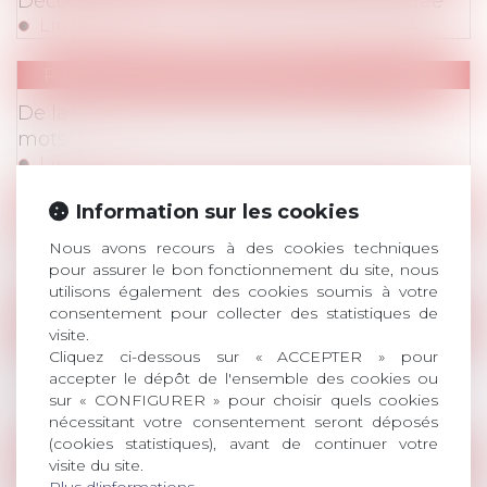
Déconnexion : une responsabilité partagée
Lire la suite
Publications
/
Vie du contrat
De la vie dans l’entreprise et du sens des
mots
Lire la suite
Information sur les cookies
Publications
/
Divers
Nous avons recours à des cookies techniques
Le projet de loi « Travail »
pour assurer le bon fonctionnement du site, nous
Lire la suite
utilisons également des cookies soumis à votre
consentement pour collecter des statistiques de
Publications
/
Hygiène/sécurité – AT/MP
visite.
Cliquez ci-dessous sur « ACCEPTER » pour
Santé au travail : immixtion de la vie privée
accepter le dépôt de l'ensemble des cookies ou
dans la sphère professionnelle
sur « CONFIGURER » pour choisir quels cookies
Lire la suite
nécessitant votre consentement seront déposés
(cookies statistiques), avant de continuer votre
Publications
/
Divers
visite du site.