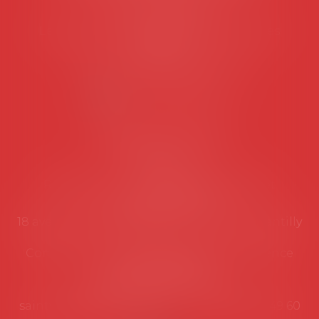
Tél :
06 77 80 82 66
Les permanences du secrétariat sont les
suivantes:
Lundi au vendredi de 9h à 12h
NOUS CONTACTER
Coordonnées utiles
Secrétariat
Rémy Pastel –
remy.pastel@avosial.fr
et
contact@avosial.fr
18 avenue Marie-Amelie - Esc E - 60500 Chantilly
Communication et relations presse - Agence
DROIT DEVANT
Violaine de Saint Vaulry -
saintvaulry@droitdevant.fr
- T :
+33 6 09 48 49 60