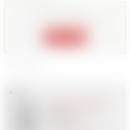
Cet article est privé !
Lire la suite depuis "Espace membre"
Connexion
Auteur
Anna MILLERET-GODET
Avocat
DELSOL Avocats
PARIS (75)
Voir l'auteur