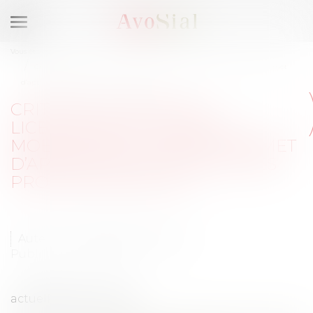
Ouvrir
le
Vous êtes ici :
Accueil
menu
Critères d’ordre de licenciement : quand la mobilité des salariés permet
d’apprécier leurs qualités professionnelles
CRITÈRES D’ORDRE DE
LICENCIEMENT : QUAND LA
MOBILITÉ DES SALARIÉS PERMET
D’APPRÉCIER LEURS QUALITÉS
PROFESSIONNELLES
Auteur : Anna Milleret-Godet
Publié le :
02/07/2024
actuelRH 26 juin 2024