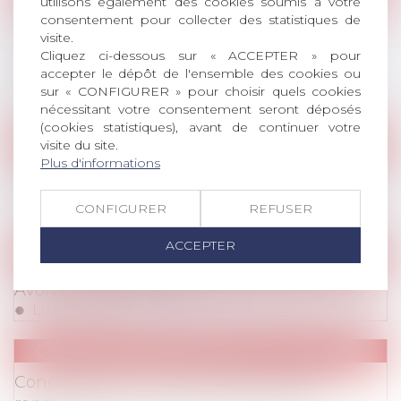
utilisons également des cookies soumis à votre
La loi « Hamon » 10 ans après : AvoSial
consentement pour collecter des statistiques de
visite.
réaffirme la nécessité de supprimer la
Cliquez ci-dessous sur « ACCEPTER » pour
procédure d’information des salariés en cas
accepter le dépôt de l'ensemble des cookies ou
de vente de l’entreprise
sur « CONFIGURER » pour choisir quels cookies
Lire la suite
nécessitant votre consentement seront déposés
(cookies statistiques), avant de continuer votre
Communiqués de Presse
visite du site.
Plus d'informations
Congés payés : AvoSial se félicite du projet
d’amendement déposé par le gouvernement
CONFIGURER
REFUSER
Lire la suite
ACCEPTER
Parution de l'Avonews
AvoNews Février 2024
Lire la suite
Communiqués de Presse
Congés payés : AvoSial salue la décision