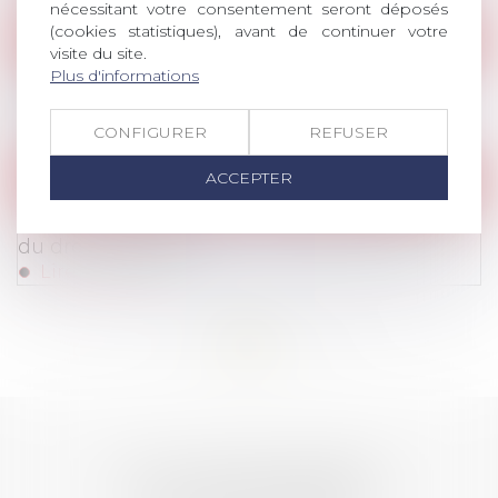
nécessitant votre consentement seront déposés
(cookies statistiques), avant de continuer votre
Publications
/
Hygiène/sécurité – AT/MP
visite du site.
Plus d'informations
Santé au travail : immixtion de la vie privée
dans la sphère professionnelle
Lire la suite
CONFIGURER
REFUSER
ACCEPTER
Publications
/
Divers
Projet de loi El Khomri : vers plus de flexibilité
du droit du travail
Lire la suite
<<
<
...
53
54
55
56
57
58
59
...
>
>>
LES DERNIÈRES