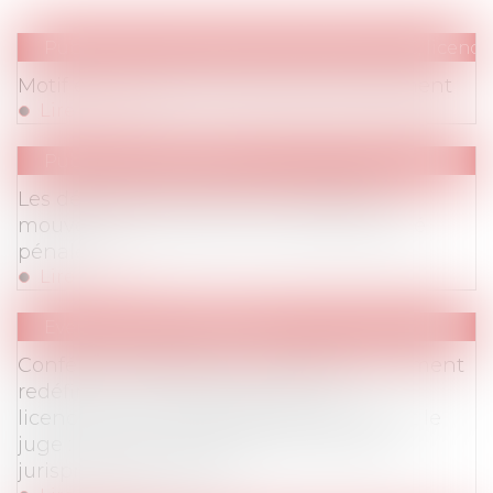
Publications
/
Réorganisations (RCC, APC, licen
Motif économique et lettre de licenciement
Lire la suite
Publications
/
Divers
Les débordements dans le cadre des
mouvements sociaux et la responsabilité
pénale
Lire la suite
Evenements
/
Colloques
Conférence-débat du 12 mai 2016 : Comment
redéfinir le motif économique de
licenciement ? L’entreprise, le groupe et le
juge : les enseignements de 10 ans de
jurisprudence sociale