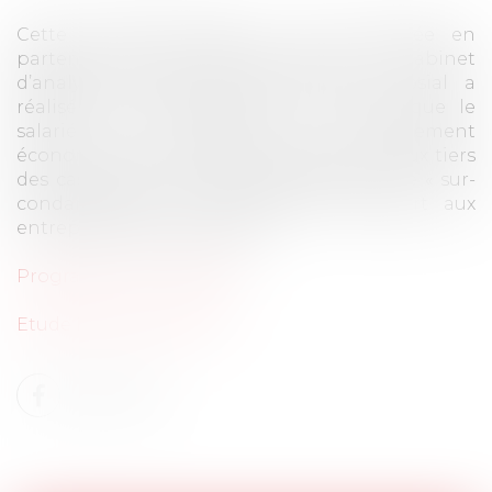
Cette conférence-débat a été organisée en
partenariat avec Microeconomix, le cabinet
d’analyse économique avec lequel Avosial a
réalisé une étude inédite qui montre que le
salarié qui conteste son licenciement
économique a gain de cause dans les deux tiers
des cas, et que les groupes subissent une « sur-
condamnation » très nette par rapport aux
entreprises indépendantes.
Programme du colloque
Etude Macroeconomix