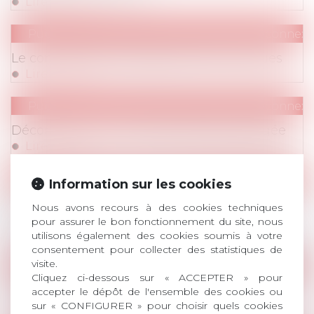
Lire la suite
Publications
/
IP / IT (RGPD, télétravail, déconnexi
Le contrôle des messageries électroniques
Lire la suite
Publications
/
IP / IT (RGPD, télétravail, déconnexi
Déconnexion : une responsabilité partagée
Lire la suite
Publications
/
Vie du contrat
Information sur les cookies
De la vie dans l’entreprise et du sens des
Nous avons recours à des cookies techniques
mots
pour assurer le bon fonctionnement du site, nous
Lire la suite
utilisons également des cookies soumis à votre
consentement pour collecter des statistiques de
visite.
Publications
/
Divers
Cliquez ci-dessous sur « ACCEPTER » pour
Le projet de loi « Travail »
accepter le dépôt de l'ensemble des cookies ou
sur « CONFIGURER » pour choisir quels cookies
Lire la suite