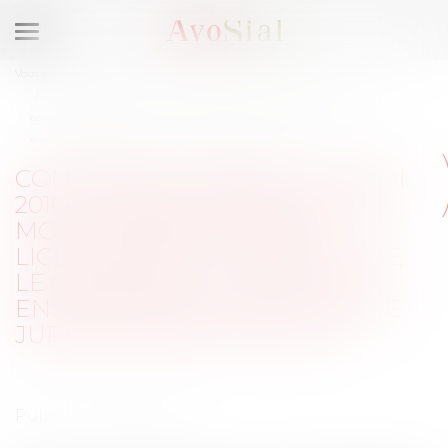
Ouvrir
le
Vous êtes ici :
Accueil
menu
Conférence-débat du 12 mai 2016 : Comment redéfinir le motif
économique de licenciement ? L’entreprise, le groupe et le juge : les
enseignements de 10 ans de jurisprudence sociale
CONFÉRENCE-DÉBAT DU 12 MAI
2016 : COMMENT REDÉFINIR LE
MOTIF ÉCONOMIQUE DE
LICENCIEMENT ? L’ENTREPRISE,
LE GROUPE ET LE JUGE : LES
ENSEIGNEMENTS DE 10 ANS DE
JURISPRUDENCE SOCIALE
Publié le :
12/05/2016