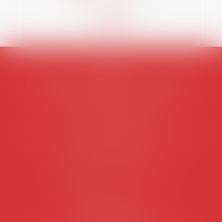
AVOSIAL
Avocats d'entreprise en droit social
45 rue de Tocqueville, 75017 PARIS
Tél :
06 77 80 82 66
Les permanences du secrétariat sont les
suivantes:
Lundi au vendredi de 9h à 12h
NOUS CONTACTER
Coordonnées utiles