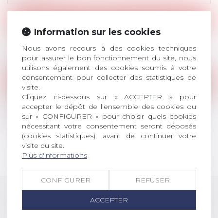
Evenements
/
Colloques
Information sur les cookies
Colloque du 20 novembre 2018 : Les
ordonnances Macron, un an après
Nous avons recours à des cookies techniques
pour assurer le bon fonctionnement du site, nous
Lire la suite
utilisons également des cookies soumis à votre
consentement pour collecter des statistiques de
Publications
/
Autres modes de rupture du contr
visite.
Cliquez ci-dessous sur « ACCEPTER » pour
Clause de non-concurrence : la jurisprudence
accepter le dépôt de l'ensemble des cookies ou
se construit
sur « CONFIGURER » pour choisir quels cookies
Lire la suite
nécessitant votre consentement seront déposés
(cookies statistiques), avant de continuer votre
visite du site.
<<
<
...
40
41
42
43
44
45
46
...
>
>>
Plus d'informations
CONFIGURER
REFUSER
ACCEPTER
LES DERNIÈRES