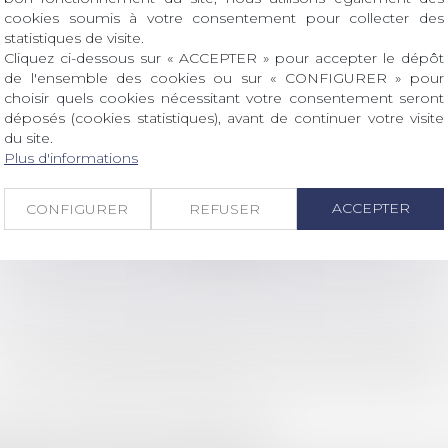
cookies soumis à votre consentement pour collecter des
Publications
statistiques de visite.
Publications
/
Prêt de main d’œuvre / Mobilité
En questions: les entreprises face
Cliquez ci-dessous sur « ACCEPTER » pour accepter le dépôt
aux nouveaux défis des mobilités
de l'ensemble des cookies ou sur « CONFIGURER » pour
choisir quels cookies nécessitant votre consentement seront
déposés (cookies statistiques), avant de continuer votre visite
du site.
Lire la suite
Plus d'informations
ACCEPTER
CONFIGURER
REFUSER
<<
<
...
9
10
11
12
13
14
15
...
>
>>
LES DERNIÈRES ACTUALITÉS
verture des inscriptions