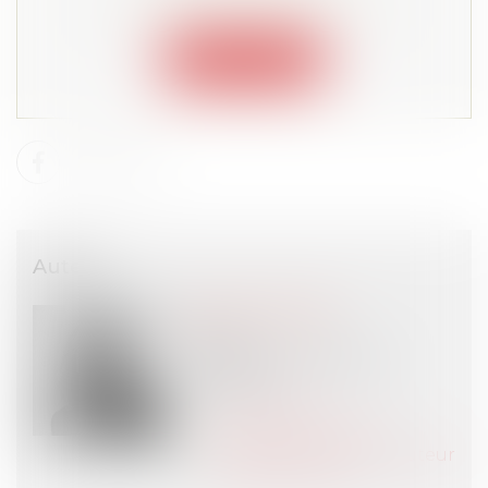
Lire la suite depuis "Espace membre"
Connexion
Auteur
Claire LE TOUZÉ
Avocat
SIMMONS & SIMMONS
PARIS (75)
Voir l'auteur
Contacter l'auteur
Tous les articles de l'auteur
Site de l'auteur