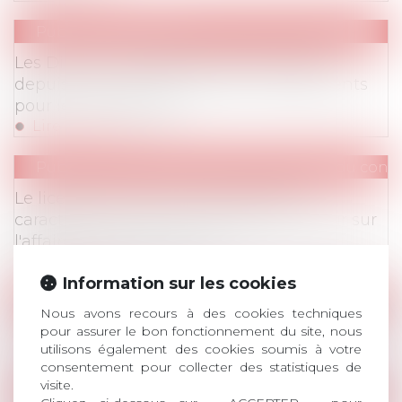
Publications
/
Divers
Les Direccte remplacées par les Dreets
depuis le 1er avril 2021 : quels changements
pour les entreprises ?
Lire la suite
Publications
/
Autres modes de rupture du contr
Le licenciement pour trouble objectif
caractérisé au sein de l'entreprise : retour sur
l'affaire de la Ligue du Lol
Lire la suite
Information sur les cookies
Publications
/
Divers
Nous avons recours à des cookies techniques
pour assurer le bon fonctionnement du site, nous
Brexit : quelles conséquences en droit social ?
utilisons également des cookies soumis à votre
Lire la suite
consentement pour collecter des statistiques de
visite.
Publications
/
IP / IT (RGPD, télétravail, déconnexi