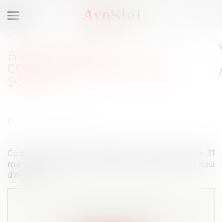
Ouvrir
le
Vous êtes ici :
Accueil
Brexit : quelles conséquences en droit social ?
menu
BREXIT : QUELLES
CONSÉQUENCES EN DROIT
SOCIAL ?
Publié le :
07/04/2021
Cadre et Dirigeant Magazine, tribune parue le 31
mars 2021 (Claire Le Touzé, membre du Bureau
d'AvoSial)
Cet article est privé !