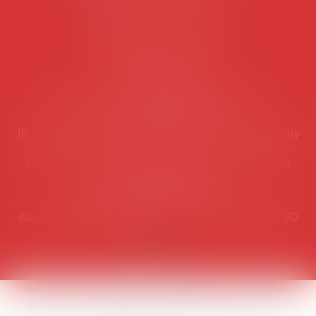
NOUS CONTACTER
Coordonnées utiles
Secrétariat
Rémy Pastel –
remy.pastel@avosial.fr
et
contact@avosial.fr
18 avenue Marie-Amelie - Esc E - 60500 Chantilly
Communication et relations presse - Agence
DROIT DEVANT
Violaine de Saint Vaulry -
saintvaulry@droitdevant.fr
- T :
+33 6 09 48 49 60
Accueil
Qui sommes-nous ?
Activités / Évènements
Adhérer
Membres
Médias
Contact
Plan du site
Mentions légales