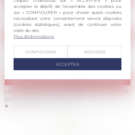
Cliquez ci-dessous sur « ACCEPTER » pour
INFORMATIONS CORONAVIRUS
/
Publications
accepter le dépôt de l'ensemble des cookies ou
Fermeture des écoles : quels dispositifs
sur « CONFIGURER » pour choisir quels cookies
mettre en place pour les parents salariés ?
nécessitant votre consentement seront déposés
Lire la suite
(cookies statistiques), avant de continuer votre
visite du site.
Jurisprudence
/
Barèmes
Plus d'informations
Cour d'appel de Paris, 16 mars 2021,
CONFIGURER
REFUSER
n°19/08721, Mutuelle Pleyel centre de santé
mutualiste
ACCEPTER
Lire la suite
Publications
/
Divers
Le Compte Personnel de Formation : un outil
précieux au service de tous
Lire la suite
<<
<
...
17
18
19
20
21
22
23
...
>
>>