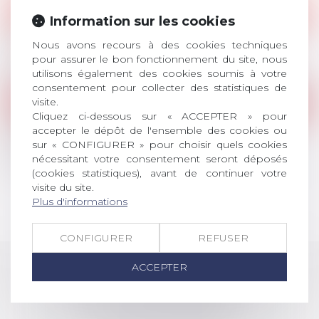
Publications
/
Autres modes de rupture du contr
Information sur les cookies
Prise d’acte : un pas vers davantage de
Nous avons recours à des cookies techniques
sécurité juridique ?
pour assurer le bon fonctionnement du site, nous
Lire la suite
utilisons également des cookies soumis à votre
consentement pour collecter des statistiques de
visite.
Publications
/
Divers
Cliquez ci-dessous sur « ACCEPTER » pour
Nouveauté en droit social : la procédure
accepter le dépôt de l'ensemble des cookies ou
collaborative
sur « CONFIGURER » pour choisir quels cookies
nécessitant votre consentement seront déposés
Lire la suite
(cookies statistiques), avant de continuer votre
visite du site.
Plus d'informations
<<
<
...
59
60
61
62
63
64
65
...
>
>>
CONFIGURER
REFUSER
ACCEPTER
LES DERNIÈRES
ACTUALITÉS