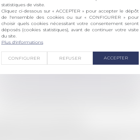
AvoNews Février 2024
statistiques de visite.
Cliquez ci-dessous sur « ACCEPTER » pour accepter le dépôt
de l'ensemble des cookies ou sur « CONFIGURER » pour
choisir quels cookies nécessitant votre consentement seront
déposés (cookies statistiques), avant de continuer votre visite
Lire la suite
du site.
Plus d'informations
ACCEPTER
CONFIGURER
REFUSER
<<
<
...
2
3
4
5
6
7
8
...
>
>>
LES DERNIÈRES ACTUALITÉS
erture des inscriptions
OIT Le prix de thèse « AvoSial » récompense une thè
ont le sujet porte sur le droit social (droit du travail, 