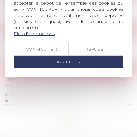
Décision de la Cour de Cassation sur le
accepter le dépôt de l'ensemble des cookies ou
barème Macron
sur « CONFIGURER » pour choisir quels cookies
nécessitant votre consentement seront déposés
Lire la suite
(cookies statistiques), avant de continuer votre
visite du site.
Publications
Plus d'informations
Publications
/
Prêt de main d’œuvre / Mobilité
En questions: les entreprises face aux
nouveaux défis des mobilités
CONFIGURER
REFUSER
Lire la suite
ACCEPTER
Communiqués de Presse
Prestation "conseil en ressources humaines"
pour les TPE et PME: AvoSial se félicite de la
décision du Conseil d'Etat
Lire la suite
<<
<
...
9
10
11
12
13
14
15
...
>
>>