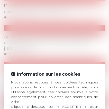
Publications
/
Divers
De l'art de renoncer à une clause de non-
concurrence dans les temps
Lire la suite
Webinaires
Actualités de la procédure civile (appliquée
en droit du travail) : nouveaux textes et
jurisprudence
Lire la suite
Publications
Publications
/
Divers
L'employeur doit-il prendre en charge les
Information sur les cookies
frais de défense exposés par un salarié
Nous avons recours à des cookies techniques
poursuivi pénalement?
pour assurer le bon fonctionnement du site, nous
Lire la suite
utilisons également des cookies soumis à votre
consentement pour collecter des statistiques de
Communiqués de Presse
visite.
Cliquez ci-dessous sur « ACCEPTER » pour