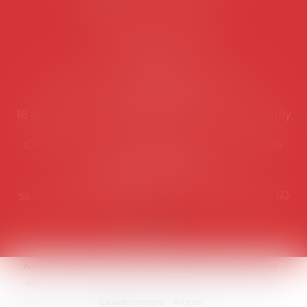
Coordonnées utiles
Secrétariat
Rémy Pastel –
remy.pastel@avosial.fr
et
contact@avosial.fr
18 avenue Marie-Amelie - Esc E - 60500 Chantilly
Communication et relations presse - Agence
DROIT DEVANT
Violaine de Saint Vaulry -
saintvaulry@droitdevant.fr
- T :
+33 6 09 48 49 60
Accueil
Qui sommes-nous ?
Activités / Évènements
Adhérer
Membres
Médias
Contact
Plan du site
Mentions légales
Espace membre
Articles