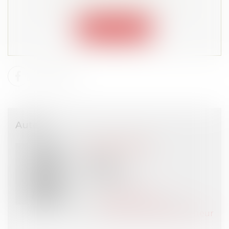
Lire la suite depuis "Espace membre"
Connexion
Auteur
Romain PIETRI
Avocat
NOMOS
PARIS (75)
Voir l'auteur
Contacter l'auteur
Tous les articles de l'auteur