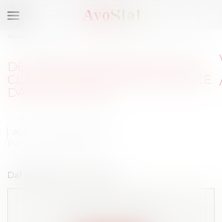
Ouvrir
le
Vous êtes ici :
Accueil
menu
De l'art de renoncer à une clause de non-concurrence dans les temps
DE L'ART DE RENONCER À UNE
CLAUSE DE NON-CONCURRENCE
DANS LES TEMPS
Auteur : Romain PIETRI
Publié le :
24/05/2022
Daf Magazine 14 avril 2022
Cet article est privé !