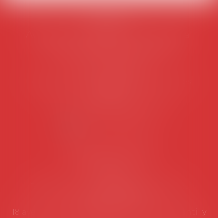
AVOSIAL
Avocats d'entreprise en droit social
45 rue de Tocqueville, 75017 PARIS
Tél :
06 77 80 82 66
Les permanences du secrétariat sont les
suivantes:
Lundi au vendredi de 9h à 12h
NOUS CONTACTER
Coordonnées utiles
Secrétariat
Rémy Pastel –
remy.pastel@avosial.fr
et
contact@avosial.fr
18 avenue Marie-Amelie - Esc E - 60500 Chantilly