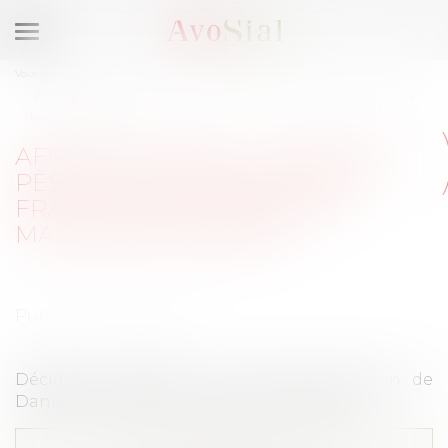
Ouvrir
le
Vous êtes ici :
Accueil
menu
Affaire Amazon : la menace pèse sur les entreprises françaises (Décideurs
Magazine 21/04/2020)
AFFAIRE AMAZON : LA MENACE
PÈSE SUR LES ENTREPRISES
FRANÇAISES (DÉCIDEURS
MAGAZINE 21/04/2020)
Publié le :
28/04/2020
Décideurs Magazine 21 avril 2020 (citation de
Danièle Chanal, vice-présidente d'AvoSial)