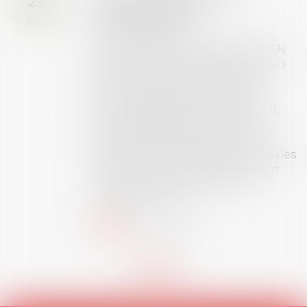
28
ouverture des
JUIL.
inscriptions
AVIS AUX RECENTS DOCTEURS EN
DROIT Le prix de thèse « AvoSial »
récompense une thèse ayant
permis l’attribution du grade
universitaire de docteur en droit,
dont le sujet porte sur le droit
social (droit du travail, droit de
l’emploi, droit des relations sociales
et droit de la sécurité social) tant
interne qu’international ou
européen ou, le...
Lire la suite