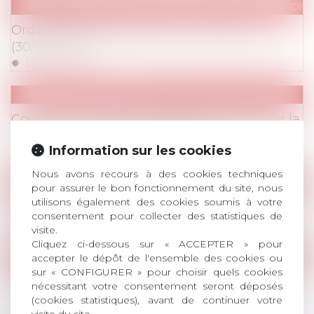
INFORMATIONS CORONAVIRUS
/
Jurisprudence
Ordonnance de référé Aix-en-Provence
(30/04/2020)
Lire la suite
Retombées Presse
Covid-19 : Le patronat veut être protégé par la
loi (Le Monde Print 07/05/2020)
Information sur les cookies
Lire la suite
Nous avons recours à des cookies techniques
INFORMATIONS CORONAVIRUS
/
Notes techniqu
pour assurer le bon fonctionnement du site, nous
utilisons également des cookies soumis à votre
Instruction DSS du 16/04/2020
consentement pour collecter des statistiques de
Lire la suite
visite.
Cliquez ci-dessous sur « ACCEPTER » pour
Retombées Presse
accepter le dépôt de l'ensemble des cookies ou
sur « CONFIGURER » pour choisir quels cookies
Affaire Amazon : la menace pèse sur les
nécessitant votre consentement seront déposés
entreprises françaises (Décideurs Magazine
(cookies statistiques), avant de continuer votre