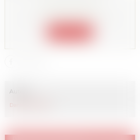
Cet article est privé !
Lire la suite depuis "Espace membre"
Connexion
Auteur
Danièle CHANAL
Publications
/
Rémunération