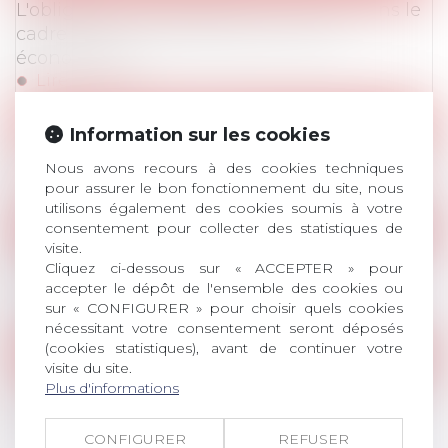
L'obligation de reclassement interne dans le
cadre d'un licenciement pour motif
économique
Lire la suite
Communiqués de Presse
Information sur les cookies
Communiqué de presse du 18 janvier 2018
Nous avons recours à des cookies techniques
Lire la suite
pour assurer le bon fonctionnement du site, nous
utilisons également des cookies soumis à votre
consentement pour collecter des statistiques de
Publications
/
Divers
visite.
La réparation systématique, ce n'est pas
Cliquez ci-dessous sur « ACCEPTER » pour
automatique !
accepter le dépôt de l'ensemble des cookies ou
sur « CONFIGURER » pour choisir quels cookies
Lire la suite
nécessitant votre consentement seront déposés
(cookies statistiques), avant de continuer votre
Publications
/
IP / IT (RGPD, télétravail, déconnexi
visite du site.
Plus d'informations
La dématérialisation du travail : appréhender
les risques et les opportunités
Lire la suite
CONFIGURER
REFUSER