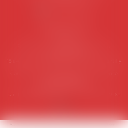
NOUS CONTACTER
Coordonnées utiles
Secrétariat
Rémy Pastel –
remy.pastel@avosial.fr
et
contact@avosial.fr
18 avenue Marie-Amelie - Esc E - 60500 Chantilly
Communication et relations presse - Agence
DROIT DEVANT
Violaine de Saint Vaulry -
saintvaulry@droitdevant.fr
- T :
+33 6 09 48 49 60
Accueil
Qui sommes-nous ?
Activités / Évènements
Adhérer