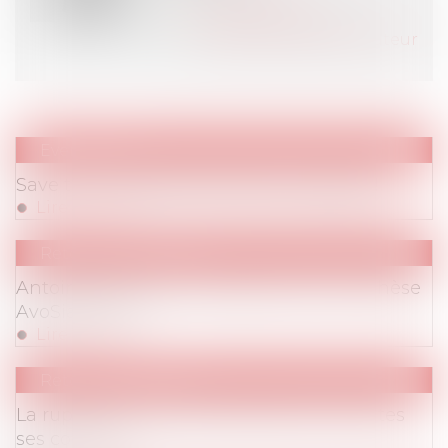
Contacter l'auteur
Tous les articles de l'auteur
Evenements
Save the Date! 2004 à 2024: 20 ans déjà!
Lire la suite
Retombées Presse
Antoine Philippon remporte le Prix de Thèse
AvoSial 2023
Lire la suite
Retombées Presse
La rupture du contrat de travail sous toutes
ses coutures