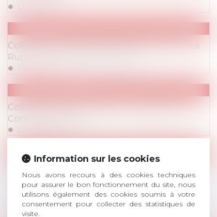
Lire la suite
Evenements
Evenements
/
Colloques
Colloque du 19 janvier 2024 de 14h à 18h : La
Rupture du Contrat du Travail
Lire la suite
Retombées Presse
Colloque annuel d'AvoSial : La Rupture du
Contrat de Travail
Lire la suite
Communiqués de Presse
Information sur les cookies
Congés payés : AvoSial alerte sur les
Nous avons recours à des cookies techniques
conséquences financières pour les
pour assurer le bon fonctionnement du site, nous
entreprises de la récente jurisprudence de la
utilisons également des cookies soumis à votre
Cour de cassation
consentement pour collecter des statistiques de
visite.
Lire la suite