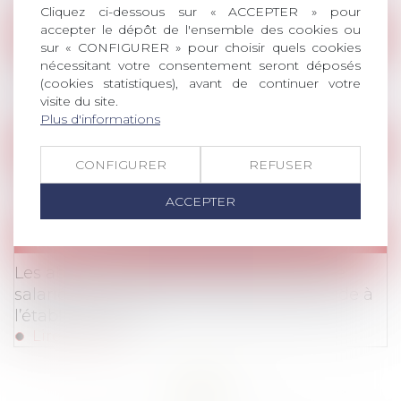
Cliquez ci-dessous sur « ACCEPTER » pour
accepter le dépôt de l'ensemble des cookies ou
Webinaires
sur « CONFIGURER » pour choisir quels cookies
Atelier pratique - Comment appréhender le
nécessitant votre consentement seront déposés
(cookies statistiques), avant de continuer votre
renouvellement des CSE?
visite du site.
Lire la suite
Plus d'informations
Parution de l'Avonews
CONFIGURER
REFUSER
AvoNews: la lettre d'AvoSial
Lire la suite
ACCEPTER
Publications
Publications
/
Prêt de main d’œuvre / Mobilité
Les abus en matière de détachement de
salariés au sein de l’UE : focus sur la fraude à
l’établissement
Lire la suite
<<
<
...
3
4
5
6
7
8
9
...
>
>>