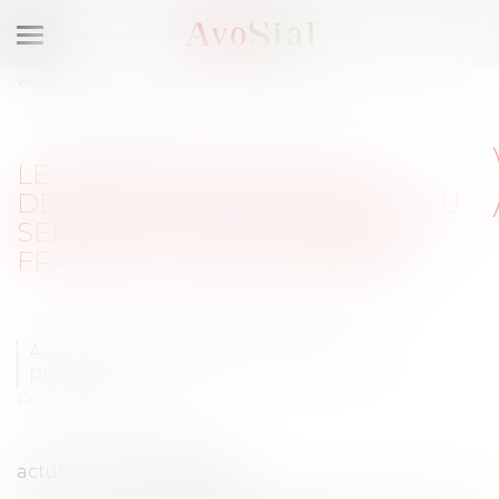
Ouvrir
le
Vous êtes ici :
Accueil
menu
Les abus en matière de détachement de salariés au sein de l’UE : focus
sur la fraude à l’établissement
LES ABUS EN MATIÈRE DE
DÉTACHEMENT DE SALARIÉS AU
SEIN DE L’UE : FOCUS SUR LA
FRAUDE À L’ÉTABLISSEMENT
Auteur : Emmanuel Daoud et Valentin
Rigamonti
Publié le :
12/07/2023
actuEL RH 12 juillet 2023