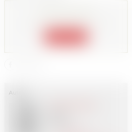
Cet article est privé !
Lire la suite depuis "Espace membre"
Connexion
Auteur
Emmanuel DAOUD
Avocat
VIGO
PARIS (75)
Voir l'auteur