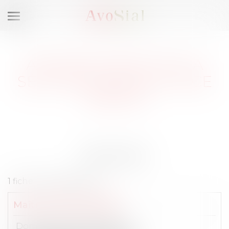
Ouvrir
le
menu
AVOCATS DROIT DE LA
SÉCURITÉ SOCIALE, NICE
(06000)
Résultats
1 fiche correspondant :
Maître
Cécile
SCHWAL
Domaines de compétences :