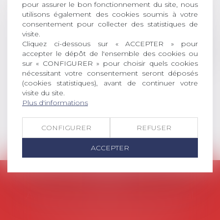
pour assurer le bon fonctionnement du site, nous
permis l’attribution du grade
utilisons également des cookies soumis à votre
universitaire de docteur en droit,
consentement pour collecter des statistiques de
dont le sujet porte sur le droit
visite.
social (droit du travail, droit de
Cliquez ci-dessous sur « ACCEPTER » pour
l’emploi, droit des relations sociales
accepter le dépôt de l'ensemble des cookies ou
et droit de la sécurité social) tant
sur « CONFIGURER » pour choisir quels cookies
interne qu’international ou
nécessitant votre consentement seront déposés
(cookies statistiques), avant de continuer votre
européen ou, le...
visite du site.
Lire la suite
Plus d'informations
CONFIGURER
REFUSER
ACCEPTER
AVOSIAL
Avocats d'entreprise en droit social
45 rue de Tocqueville, 75017 PARIS