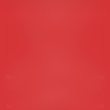
Tél :
06 77 80 82 66
Les permanences du secrétariat sont les
suivantes:
Lundi au vendredi de 9h à 12h
NOUS CONTACTER
Coordonnées utiles
Secrétariat
Rémy Pastel –
remy.pastel@avosial.fr
et
contact@avosial.fr
18 avenue Marie-Amelie - Esc E - 60500 Chantilly
Communication et relations presse - Agence
DROIT DEVANT
Violaine de Saint Vaulry -
saintvaulry@droitdevant.fr
- T :
+33 6 09 48 49 60