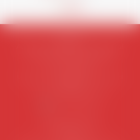
AVOSIAL
Avocats d'entreprise en droit social
45 rue de Tocqueville, 75017 PARIS
Tél :
06 77 80 82 66
Les permanences du secrétariat sont les
suivantes:
Lundi au vendredi de 9h à 12h
NOUS CONTACTER
Coordonnées utiles
Secrétariat