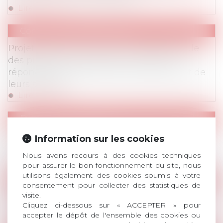
Lire la suite
Communiqués de Presse
Projet de loi Plein Emploi : AvoSial formule
des propositions issues du terrain pour
répondre aux attentes des entreprises et de
leurs salariés
Lire la suite
Publications
/
Procédure
Vade-mecum de la Médiation en Droit du
Information sur les cookies
Travail
Nous avons recours à des cookies techniques
Lire la suite
pour assurer le bon fonctionnement du site, nous
utilisons également des cookies soumis à votre
Evenements
consentement pour collecter des statistiques de
visite.
Voyage Annuel à Bordeaux
Cliquez ci-dessous sur « ACCEPTER » pour
Lire la suite
accepter le dépôt de l'ensemble des cookies ou