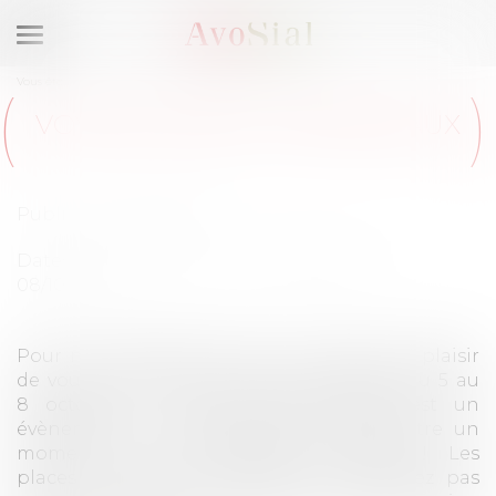
Ouvrir
le
Vous êtes ici :
Membres
Voyage Annuel à Bordeaux
menu
VOYAGE ANNUEL À BORDEAUX
Publié le :
24/03/2023
Dates de l'événement : Du 05/10/2023 au
08/10/2023
Pour notre voyage annuel, nous avons le plaisir
de vous proposer un séjour à Bordeaux du 5 au
8 octobre. Notre voyage annuel est un
évènement très attendu qui promet d’être un
moment riche en échanges et activités ! Les
places sont très limitées donc n’attendez pas