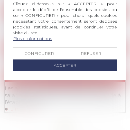
Cliquez ci-dessous sur « ACCEPTER » pour
accepter le dépôt de l'ensemble des cookies ou
Webinaires
sur « CONFIGURER » pour choisir quels cookies
Atelier pratique - Comment appréhender le
nécessitant votre consentement seront déposés
(cookies statistiques), avant de continuer votre
renouvellement des CSE?
visite du site.
Lire la suite
Plus d'informations
Parution de l'Avonews
CONFIGURER
REFUSER
AvoNews: la lettre d'AvoSial
Lire la suite
ACCEPTER
Publications
Publications
/
Prêt de main d’œuvre / Mobilité
Les abus en matière de détachement de
salariés au sein de l’UE : focus sur la fraude à
l’établissement
Lire la suite
<<
<
...
3
4
5
6
7
8
9
...
>
>>