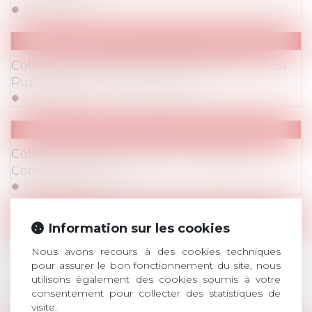
Lire la suite
Evenements
Evenements
/
Colloques
Colloque du 19 janvier 2024 de 14h à 18h : La
Rupture du Contrat du Travail
Lire la suite
Retombées Presse
Colloque annuel d'AvoSial : La Rupture du
Contrat de Travail
Lire la suite
Communiqués de Presse
Information sur les cookies
Congés payés : AvoSial alerte sur les
Nous avons recours à des cookies techniques
conséquences financières pour les
pour assurer le bon fonctionnement du site, nous
entreprises de la récente jurisprudence de la
utilisons également des cookies soumis à votre
Cour de cassation
consentement pour collecter des statistiques de
visite.
Lire la suite