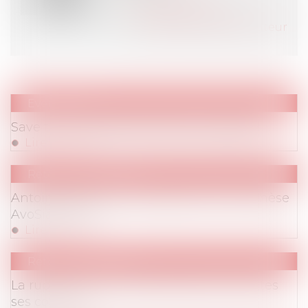
Contacter l'auteur
Tous les articles de l'auteur
Evenements
Save the Date! 2004 à 2024: 20 ans déjà!
Lire la suite
Retombées Presse
Antoine Philippon remporte le Prix de Thèse
AvoSial 2023
Lire la suite
Retombées Presse
La rupture du contrat de travail sous toutes
ses coutures