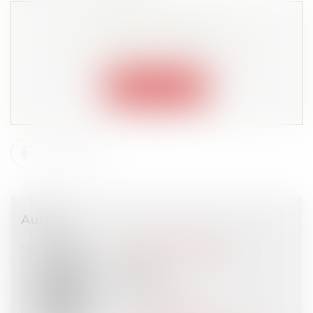
Cet article est privé !
Lire la suite depuis "Espace membre"
Connexion
Auteur
Emmanuel DAOUD
Avocat
VIGO
PARIS (75)
Voir l'auteur