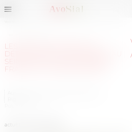
Ouvrir
le
Vous êtes ici :
Membres
menu
Les abus en matière de détachement de salariés au sein de l’UE : focus
sur la fraude à l’établissement
LES ABUS EN MATIÈRE DE
DÉTACHEMENT DE SALARIÉS AU
SEIN DE L’UE : FOCUS SUR LA
FRAUDE À L’ÉTABLISSEMENT
Auteur : Emmanuel Daoud et Valentin
Rigamonti
Publié le :
12/07/2023
actuEL RH 12 juillet 2023