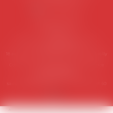
NOUS CONTACTER
Coordonnées utiles
Secrétariat
Rémy Pastel –
remy.pastel@avosial.fr
et
contact@avosial.fr
18 avenue Marie-Amelie - Esc E - 60500 Chantilly
Communication et relations presse - Agence
DROIT DEVANT
Violaine de Saint Vaulry -
saintvaulry@droitdevant.fr
- T :
+33 6 09 48 49 60
Accueil
Qui sommes-nous ?
Activités / Évènements
Adhérer