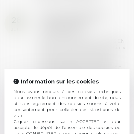
Prix de thèse 2026 :
28
ouverture des
JUIL.
inscriptions
AVIS AUX RECENTS DOCTEURS EN
DROIT Le prix de thèse « AvoSial »
récompense une thèse ayant
permis l’attribution du grade
universitaire de docteur en droit,
dont le sujet porte sur le droit
social (droit du travail, droit de
Information sur les cookies
l’emploi, droit des relations sociales
Nous avons recours à des cookies techniques
et droit de la sécurité social) tant
pour assurer le bon fonctionnement du site, nous
interne qu’international ou
utilisons également des cookies soumis à votre
européen ou, le...
consentement pour collecter des statistiques de
visite.
Lire la suite
Cliquez ci-dessous sur « ACCEPTER » pour
accepter le dépôt de l'ensemble des cookies ou
sur « CONFIGURER » pour choisir quels cookies