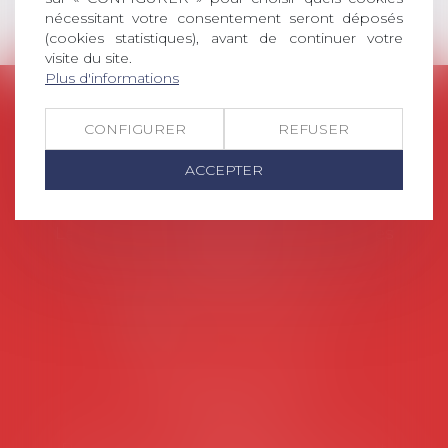
nécessitant votre consentement seront déposés
(cookies statistiques), avant de continuer votre
visite du site.
Plus d'informations
AVOSIAL
CONFIGURER
REFUSER
Avocats d'entreprise en droit social
ACCEPTER
45 rue de Tocqueville, 75017 PARIS
Tél :
06 77 80 82 66
Les permanences du secrétariat sont les
suivantes:
Lundi au vendredi de 9h à 12h
NOUS CONTACTER
Coordonnées utiles
Secrétariat