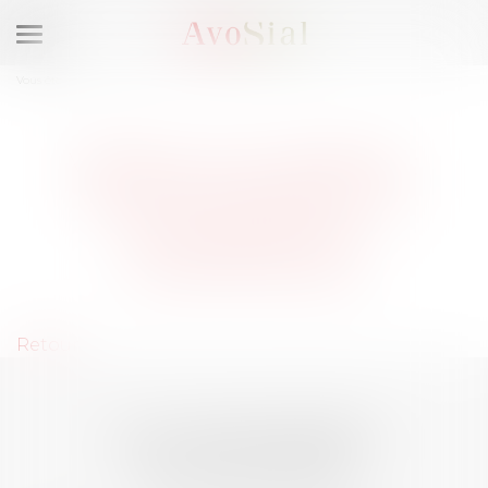
Ouvrir
le
Vous êtes ici :
Membres
menu
VERSAILLES (78000) :
SÉLECTIONNEZ UN
DOMAINE DE
COMPÉTENCE
Retour
LES DERNIÈRES
ACTUALITÉS