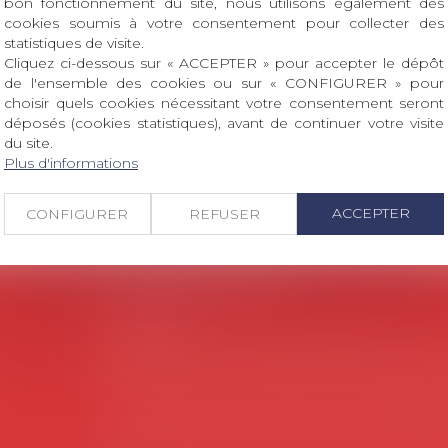
bon fonctionnement du site, nous utilisons également des
cookies soumis à votre consentement pour collecter des
ROIT Le prix de thèse « AvoSial » récompense une t
statistiques de visite.
 dont le sujet porte sur le droit social (droit du travail
Cliquez ci-dessous sur « ACCEPTER » pour accepter le dépôt
ant interne qu’international ou européen ou, le...
de l'ensemble des cookies ou sur « CONFIGURER » pour
choisir quels cookies nécessitant votre consentement seront
déposés (cookies statistiques), avant de continuer votre visite
du site.
Plus d'informations
ACCEPTER
CONFIGURER
REFUSER
Coordonnées utiles
Secrétariat
Rémy Pastel –
remy.pastel@avosial.fr
et
c
18 avenue Marie-Amelie - Esc E - 60500 Ch
es
Communication et relations presse - A
Violaine de Saint Vaulry -
saintvaulry@dro