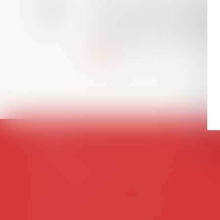
28
AVIS AUX RECENTS DOCTEURS EN D
JUIL.
universitaire de docteur en droit,
et droit de la sécurité social) t
Lire la suite
AVOSIAL
Avocats d'entreprise en droit social
45 rue de Tocqueville, 75017 PARIS
Tél :
06 77 80 82 66
Les permanences du secrétariat sont l
suivantes: