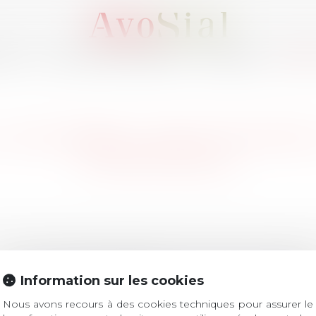
OUS ?
ACTIVITÉS / ÉVÈNEMENTS
ADHÉRER
MEMB
LUNE (69160) : SÉLECTIONN
COMPÉTENCE
LES DERNIÈRES ACTUALITÉS
Information sur les cookies
Nous avons recours à des cookies techniques pour assurer le
verture des inscriptions