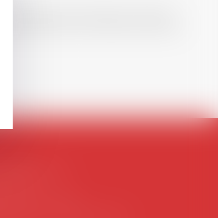
hèse ayant permis l’attribution du grade
, droit de l’emploi, droit des relations sociales
ontact@avosial.fr
antilly
gence DROIT DEVANT
itdevant.fr
- T :
+33 6 09 48 49 60